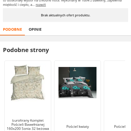
to doskonały wybór na chłodne noce. Wykonany w 100% z bawełny, zapewnia
miękkość i ciepło, a...
rozwiń
Brak aktualnych ofert produktu.
PODOBNE
OPINIE
Podobne strony
Eurofirany Komplet
Pościeli Bawełnianej
Pościel kwiaty
Pościel 2
160x200 Sonia 32 beżowa