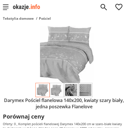
0
Tekstylia domowe
Pościel
Darymex Pościel flanelowa 140x200, kwiaty szary biały,
jedna poszewka Flanelove
Porównaj ceny
Oferty: 0
, Komplet pościeli flanelowej Darymex 140x200 cm w szaro-białe kwiaty