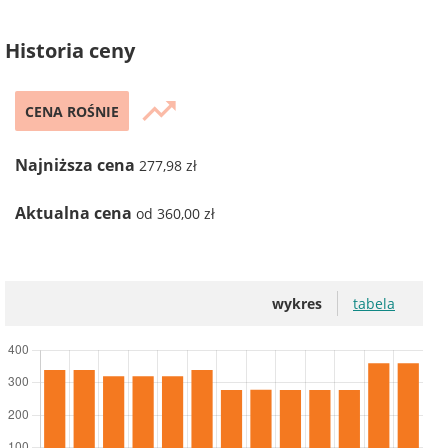
Historia ceny
trending_up
CENA ROŚNIE
Najniższa cena
277,98 zł
Aktualna cena
od 360,00 zł
wykres
tabela