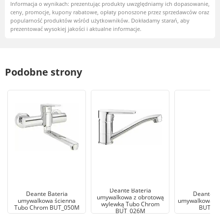
Informacja o wynikach: prezentując produkty uwzględniamy ich dopasowanie,
ceny, promocje, kupony rabatowe, opłaty ponoszone przez sprzedawców oraz
popularność produktów wśród użytkowników. Dokładamy starań, aby
prezentować wysokiej jakości i aktualne informacje.
Podobne strony
Deante Bateria
Deante Bateria
Deante Ba
umywalkowa z obrotową
umywalkowa ścienna
umywalkowa T
wylewką Tubo Chrom
Tubo Chrom BUT_050M
BUT_0
BUT_026M