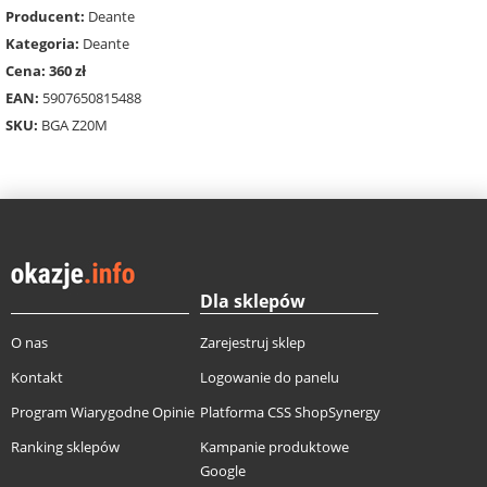
Producent:
Deante
Kategoria:
Deante
Cena: 360 zł
EAN:
5907650815488
SKU:
BGA Z20M
Dla sklepów
O nas
Zarejestruj sklep
Kontakt
Logowanie do panelu
Program Wiarygodne Opinie
Platforma CSS ShopSynergy
Ranking sklepów
Kampanie produktowe
Google