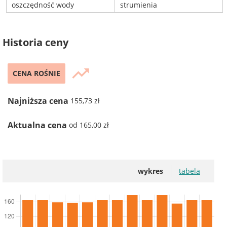
oszczędność wody
strumienia
Historia ceny
trending_up
CENA ROŚNIE
Najniższa cena
155,73 zł
Aktualna cena
od 165,00 zł
wykres
tabela