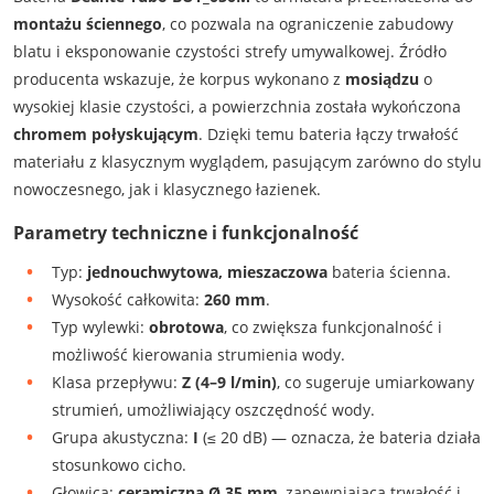
montażu ściennego
, co pozwala na ograniczenie zabudowy
blatu i eksponowanie czystości strefy umywalkowej. Źródło
producenta wskazuje, że korpus wykonano z
mosiądzu
o
wysokiej klasie czystości, a powierzchnia została wykończona
chromem połyskującym
. Dzięki temu bateria łączy trwałość
materiału z klasycznym wyglądem, pasującym zarówno do stylu
nowoczesnego, jak i klasycznego łazienek.
Parametry techniczne i funkcjonalność
Typ:
jednouchwytowa, mieszaczowa
bateria ścienna.
Wysokość całkowita:
260 mm
.
Typ wylewki:
obrotowa
, co zwiększa funkcjonalność i
możliwość kierowania strumienia wody.
Klasa przepływu:
Z (4–9 l/min)
, co sugeruje umiarkowany
strumień, umożliwiający oszczędność wody.
Grupa akustyczna:
I
(≤ 20 dB) — oznacza, że bateria działa
stosunkowo cicho.
Głowica:
ceramiczna Ø 35 mm
, zapewniająca trwałość i