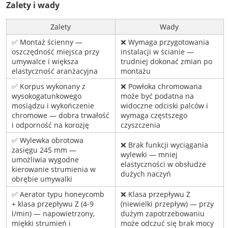
Zalety i wady
Zalety
Wady
✅ Montaż ścienny —
❌ Wymaga przygotowania
oszczędność miejsca przy
instalacji w ścianie —
umywalce i większa
trudniej dokonać zmian po
elastyczność aranżacyjna
montażu
✅ Korpus wykonany z
❌ Powłoka chromowana
wysokogatunkowego
może być podatna na
mosiądzu i wykończenie
widoczne odciski palców i
chromowe — dobra trwałość
wymaga częstszego
i odporność na korozję
czyszczenia
✅ Wylewka obrotowa
❌ Brak funkcji wyciągania
zasięgu 245 mm —
wylewki — mniej
umożliwia wygodne
elastyczności w obsłudze
kierowanie strumienia w
dużych naczyń
obrębie umywalki
✅ Aerator typu honeycomb
❌ Klasa przepływu Z
+ klasa przepływu Z (4-9
(niewielki przepływ) — przy
l/min) — napowietrzony,
dużym zapotrzebowaniu
miękki strumień i
może odczuć się brak mocy