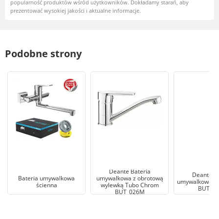
popularność produktów wśród użytkowników. Dokładamy starań, aby
prezentować wysokiej jakości i aktualne informacje.
Podobne strony
Deante Bateria
Deante Ba
Bateria umywalkowa
umywalkowa z obrotową
umywalkowa T
ścienna
wylewką Tubo Chrom
BUT_0
BUT_026M