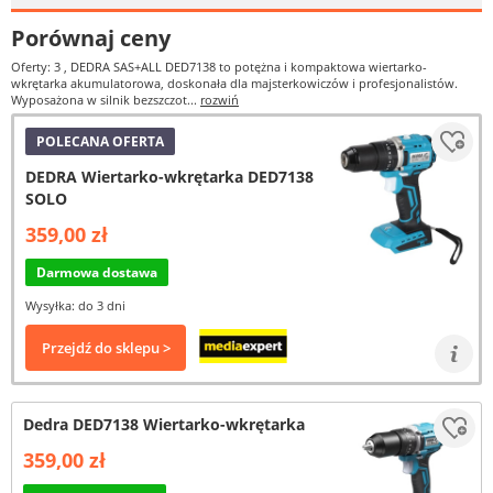
Porównaj ceny
Oferty: 3
, DEDRA SAS+ALL DED7138 to potężna i kompaktowa wiertarko-
wkrętarka akumulatorowa, doskonała dla majsterkowiczów i profesjonalistów.
Wyposażona w silnik bezszczot...
rozwiń
POLECANA OFERTA
DEDRA Wiertarko-wkrętarka DED7138
SOLO
359,00 zł
Darmowa dostawa
Wysyłka: do 3 dni
Przejdź do sklepu >
Dedra DED7138 Wiertarko-wkrętarka
359,00 zł