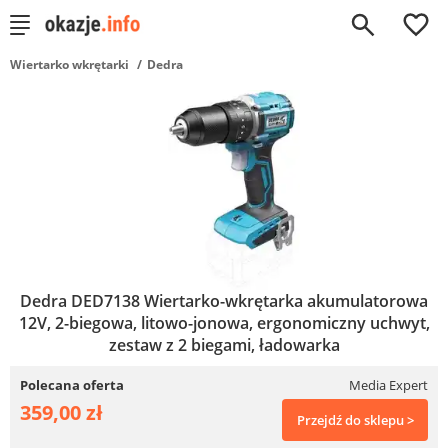
0
Wiertarko wkrętarki
Dedra
Dedra DED7138 Wiertarko-wkrętarka akumulatorowa
12V, 2-biegowa, litowo-jonowa, ergonomiczny uchwyt,
zestaw z 2 biegami, ładowarka
Polecana oferta
Media Expert
359,00 zł
Przejdź do sklepu >