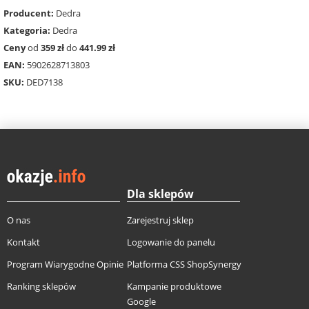
Producent:
Dedra
Kategoria:
Dedra
Ceny
od
359 zł
do
441.99 zł
EAN:
5902628713803
SKU:
DED7138
Dla sklepów
O nas
Zarejestruj sklep
Kontakt
Logowanie do panelu
Program Wiarygodne Opinie
Platforma CSS ShopSynergy
Ranking sklepów
Kampanie produktowe
Google