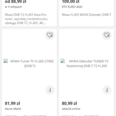
od 88,99 zł
109,00 zł
w 5 sklepach
RTV EURO AGD
Wiwa DVB T2 H.265 New Pro
Wiwa H.265 MAXX Dekoder DVB-T
tuner, wysokiej rozdzielczości,
obsługa DVB T2, H.265, 4K,
funkcja nagrywania, pilot, złącze
HDMI, USB
81,99 zł
80,99 zł
Akces-Markt
ddw24.online