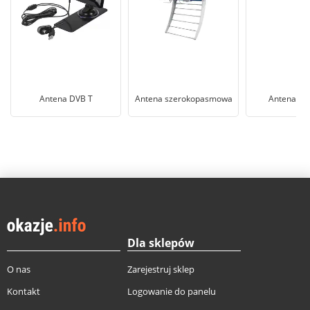
Antena DVB T
Antena szerokopasmowa
Antena do
Dla sklepów
O nas
Zarejestruj sklep
Kontakt
Logowanie do panelu