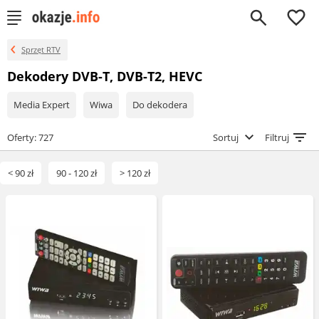
0
Sprzęt RTV
Dekodery DVB-T, DVB-T2, HEVC
Media Expert
Wiwa
Do dekodera
Oferty: 727
Sortuj
Filtruj
< 90 zł
90 - 120 zł
> 120 zł