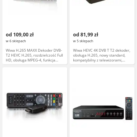
od 109,00 zł
od 81,99 zł
w 6 sklepach
w 5 sklepach
Wiwa H.265 MAXX Dekoder DVB-
Wiwa HEVC 4K DVB T T2 dekoder,
T2 HEVC H.265, rozdzielczość Full
obsługa H.265, nowy standard,
HD, obsługa MPEG-4, funkcja
kompatybilny z telewizorami,
nagrywania, złącze HDMI, USB,
wysokiej rozdzielczości, model
zasilanie 12V
Wiwa