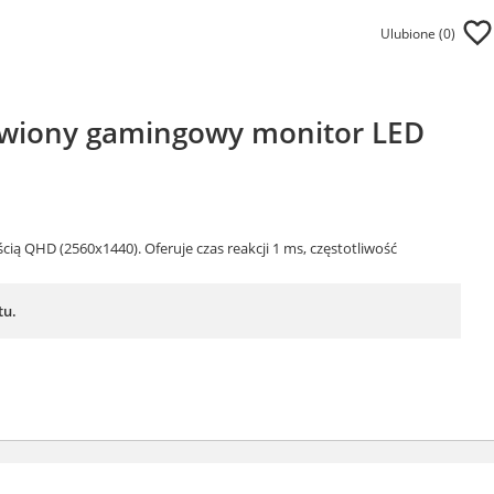
Ulubione (
0
)
zywiony gamingowy monitor LED
ią QHD (2560x1440). Oferuje czas reakcji 1 ms, częstotliwość
tu.