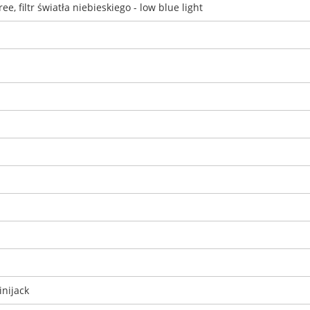
ee, filtr światła niebieskiego - low blue light
inijack