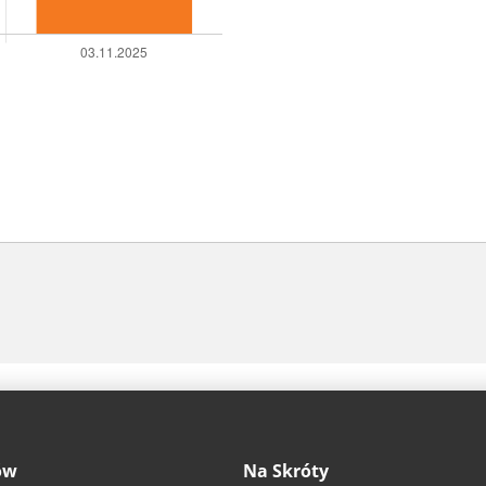
ów
Na Skróty