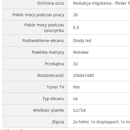
Ochrona oczu
Redukcja migotania - flicker fr
Pobór mocy podczas pracy
26
Pobór mocy podczas
0.3
spoczynku
Podświetlenie ekranu
Diody led
Powłoka matrycy
Matowa
Przekątna
32
Rozdzielczość
2560x1440
Tuner TV
Nie
Typ ekranu
Va
Wielkość plamki
0,2724
Złącza
2x hdmi, 1x displayport, 1x m