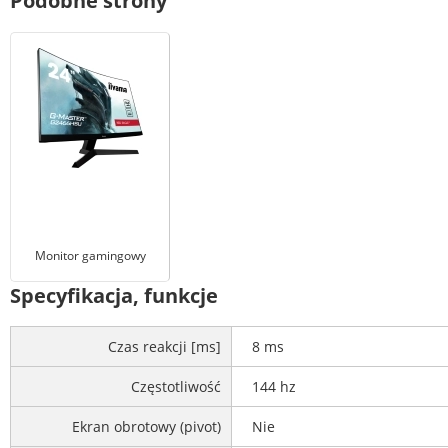
Podobne strony
Monitor gamingowy
Specyfikacja, funkcje
Czas reakcji [ms]
8 ms
Częstotliwość
144 hz
Ekran obrotowy (pivot)
Nie