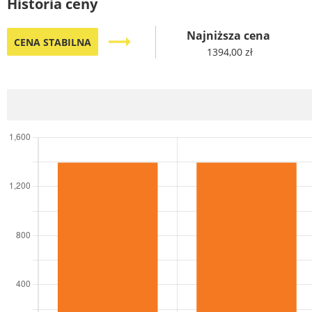
Historia ceny
Najniższa cena
trending_flat
CENA STABILNA
1394,00 zł