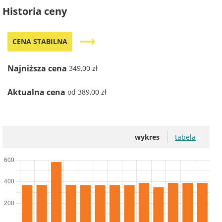
Historia ceny
trending_flat
CENA STABILNA
Najniższa cena
349,00 zł
Aktualna cena
od 389,00 zł
wykres
tabela