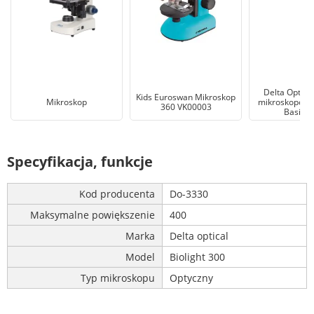
Delta Optica
Kids Euroswan Mikroskop
Mikroskop
mikroskopow
360 VK00003
Basic 2
Specyfikacja, funkcje
Kod producenta
Do-3330
Maksymalne powiększenie
400
Marka
Delta optical
Model
Biolight 300
Typ mikroskopu
Optyczny