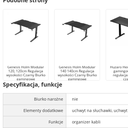
Podobne strony
Genesis Holm Modular
Genesis Holm Modular
Huzaro Her
120, 120cm Regulacja
140 140cm Regulacja
gamingo
wysokości Czarny Biurko
wysokości Czarny Biurko
regulacja
gamingowe
gamingowe
cz
Specyfikacja, funkcje
Biurko narożne
nie
Elementy dodatkowe
uchwyt na słuchawki, uchwyt
Funkcje
organizer kabli