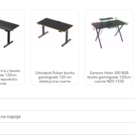
o 8.2 biurko
Ultradesk Pulsar biurko
Genesis Holm 300 RGB
we 120cm
gamingowe 120 cm
biurko gamingowe 120cm
 wysokości
elektryczne czarne
czarne NDS-1550
arne
 na napoje