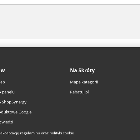
ów
Na Skróty
lep
Mapa kategorii
 panelu
Rabatuj.pl
S ShopSynergy
oduktowe Google
owiedzi
a akceptację
regulaminu
oraz
polityki cookie