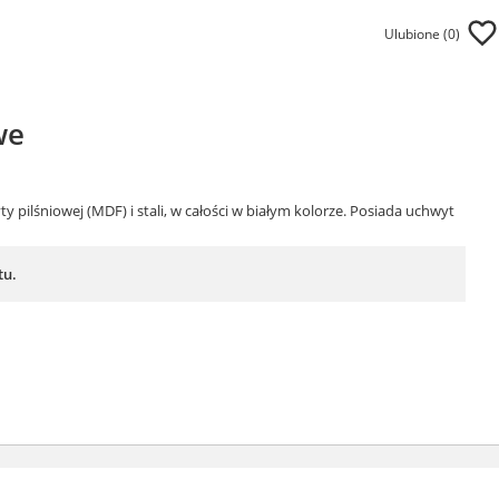
Ulubione (
0
)
we
pilśniowej (MDF) i stali, w całości w białym kolorze. Posiada uchwyt
tu.