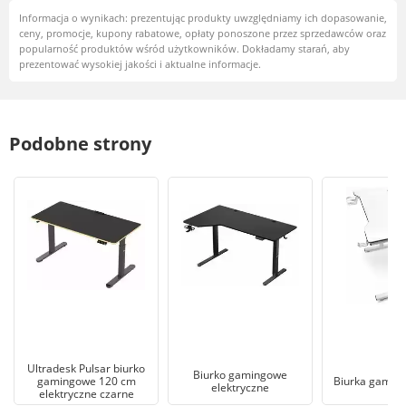
Informacja o wynikach: prezentując produkty uwzględniamy ich dopasowanie,
ceny, promocje, kupony rabatowe, opłaty ponoszone przez sprzedawców oraz
popularność produktów wśród użytkowników. Dokładamy starań, aby
prezentować wysokiej jakości i aktualne informacje.
Podobne strony
Ultradesk Pulsar biurko
Biurko gamingowe
gamingowe 120 cm
Biurka gaming
elektryczne
elektryczne czarne