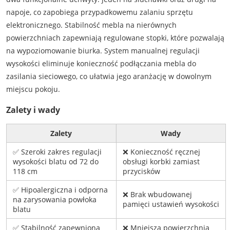
napoje, co zapobiega przypadkowemu zalaniu sprzętu
elektronicznego. Stabilność mebla na nierównych
powierzchniach zapewniają regulowane stopki, które pozwalają
na wypoziomowanie biurka. System manualnej regulacji
wysokości eliminuje konieczność podłączania mebla do
zasilania sieciowego, co ułatwia jego aranżację w dowolnym
miejscu pokoju.
Zalety i wady
Zalety
Wady
✅ Szeroki zakres regulacji
❌ Konieczność ręcznej
wysokości blatu od 72 do
obsługi korbki zamiast
118 cm
przycisków
✅ Hipoalergiczna i odporna
❌ Brak wbudowanej
na zarysowania powłoka
pamięci ustawień wysokości
blatu
✅ Stabilność zapewniona
❌ Mniejsza powierzchnia