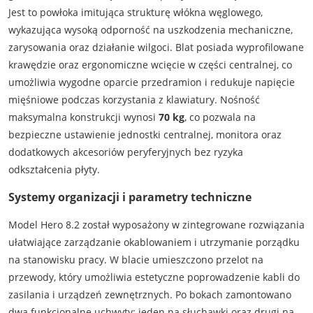
Jest to powłoka imitująca strukturę włókna węglowego,
wykazująca wysoką odporność na uszkodzenia mechaniczne,
zarysowania oraz działanie wilgoci. Blat posiada wyprofilowane
krawędzie oraz ergonomiczne wcięcie w części centralnej, co
umożliwia wygodne oparcie przedramion i redukuje napięcie
mięśniowe podczas korzystania z klawiatury. Nośność
maksymalna konstrukcji wynosi
70 kg
, co pozwala na
bezpieczne ustawienie jednostki centralnej, monitora oraz
dodatkowych akcesoriów peryferyjnych bez ryzyka
odkształcenia płyty.
Systemy organizacji i parametry techniczne
Model Hero 8.2 został wyposażony w zintegrowane rozwiązania
ułatwiające zarządzanie okablowaniem i utrzymanie porządku
na stanowisku pracy. W blacie umieszczono przelot na
przewody, który umożliwia estetyczne poprowadzenie kabli do
zasilania i urządzeń zewnętrznych. Po bokach zamontowano
dwa funkcjonalne uchwyty: jeden na słuchawki oraz drugi na