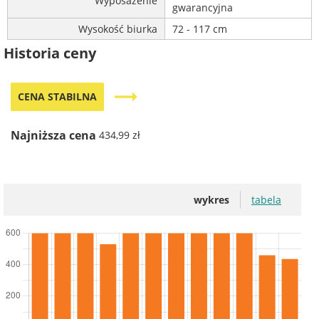
Wyposażenie
gwarancyjna
Wysokość biurka
72 - 117 cm
Historia ceny
trending_flat
CENA STABILNA
Najniższa cena
434,99 zł
wykres
tabela