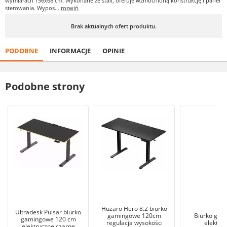
wymiarach 156x68 cm. Wykonane ze stali, oferuje wzmocnioną konstrukcję i panel
sterowania. Wypos...
rozwiń
Brak aktualnych ofert produktu.
PODOBNE
INFORMACJE
OPINIE
Podobne strony
Huzaro Hero 8.2 biurko
Ultradesk Pulsar biurko
gamingowe 120cm
Biurko gam
gamingowe 120 cm
regulacja wysokości
elektry
elektryczne czarne