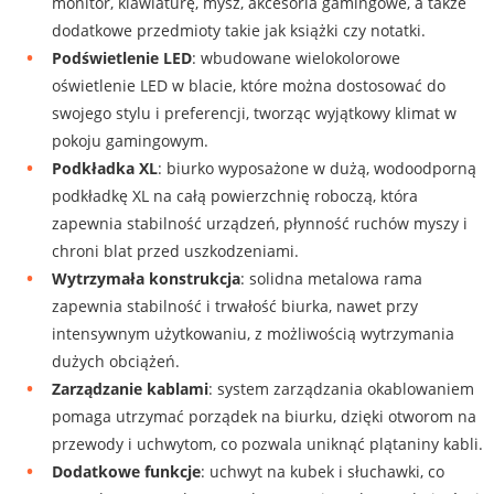
monitor, klawiaturę, mysz, akcesoria gamingowe, a także
dodatkowe przedmioty takie jak książki czy notatki.
Podświetlenie LED
: wbudowane wielokolorowe
oświetlenie LED w blacie, które można dostosować do
swojego stylu i preferencji, tworząc wyjątkowy klimat w
pokoju gamingowym.
Podkładka XL
: biurko wyposażone w dużą, wodoodporną
podkładkę XL na całą powierzchnię roboczą, która
zapewnia stabilność urządzeń, płynność ruchów myszy i
chroni blat przed uszkodzeniami.
Wytrzymała konstrukcja
: solidna metalowa rama
zapewnia stabilność i trwałość biurka, nawet przy
intensywnym użytkowaniu, z możliwością wytrzymania
dużych obciążeń.
Zarządzanie kablami
: system zarządzania okablowaniem
pomaga utrzymać porządek na biurku, dzięki otworom na
przewody i uchwytom, co pozwala uniknąć plątaniny kabli.
Dodatkowe funkcje
: uchwyt na kubek i słuchawki, co