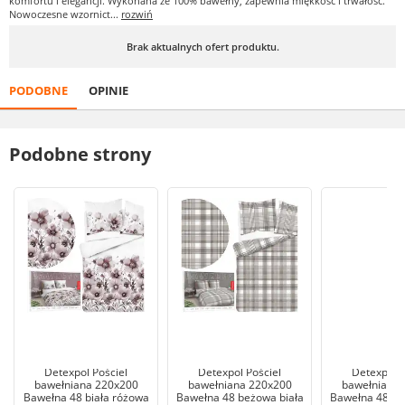
komfortu i elegancji. Wykonana ze 100% bawełny, zapewnia miękkość i trwałość.
Nowoczesne wzornict...
rozwiń
Brak aktualnych ofert produktu.
PODOBNE
OPINIE
Podobne strony
Detexpol Pościel
Detexpol Pościel
Detexpol P
bawełniana 220x200
bawełniana 220x200
bawełniana 
Bawełna 48 biała różowa
Bawełna 48 beżowa biała
Bawełna 48 bi