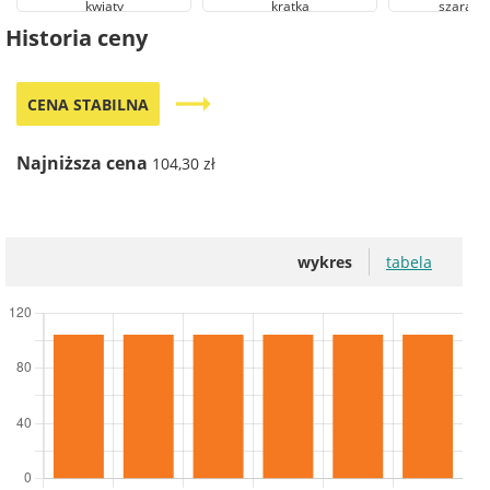
kwiaty
kratka
szara kw
Historia ceny
trending_flat
CENA STABILNA
Najniższa cena
104,30 zł
wykres
tabela