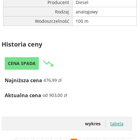
Producent
Diesel
Rodzaj
analogowy
Wodoszczelność
100 m
Historia ceny
trending_down
CENA SPADA
Najniższa cena
476,99 zł
Aktualna cena
od 903,00 zł
wykres
tabela