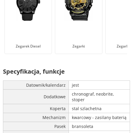
Zegarek Diesel
Zegarki
Zegarki m
Specyfikacja, funkcje
Datownik/kalendarz
jest
chronograf, neobrite,
Dodatkowe
stoper
Koperta
stal szlachetna
Mechanizm
kwarcowy - zasilany baterią
Pasek
bransoleta