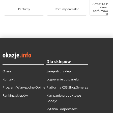
Armaf Le Parf
Panache
Perfumy
Perfumy damskie
perfumowana d
200m
Dla sklepów
O nas
Zarejestruj sklep
Kontakt
Logowanie do panelu
Program Wiarygodne Opinie
Platforma CSS ShopSynergy
Ranking sklepów
Kampanie produktowe
Google
Pytania i odpowiedzi