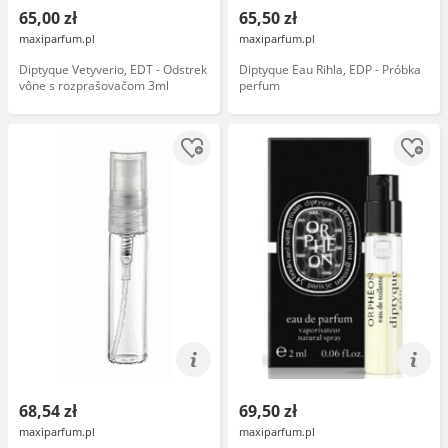
65,00 zł
65,50 zł
maxiparfum.pl
maxiparfum.pl
Diptyque Vetyverio, EDT - Odstrek
Diptyque Eau Rihla, EDP - Próbka
vône s rozprašovačom 3ml
perfum
68,54 zł
69,50 zł
maxiparfum.pl
maxiparfum.pl