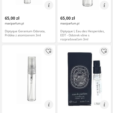
65,00 zł
65,00 zł
maxiparfum.pl
maxiparfum.pl
Diptyque Geranium Odorata,
Diptyque L Eau des Hesperides,
Próbka z atomizerem 3ml
EDT - Odstrek vône s
rozprašovačom 3ml