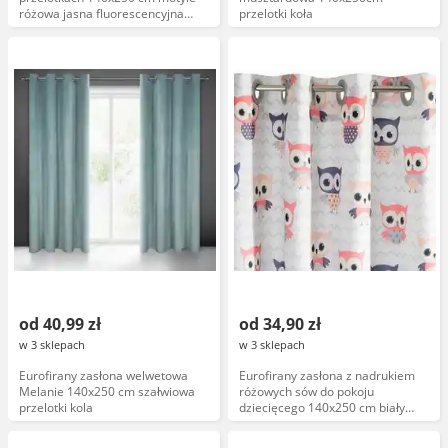
różowa jasna fluorescencyjna
przelotki koła
świecąca w ciemności
od 40,99 zł
od 34,90 zł
w 3 sklepach
w 3 sklepach
Eurofirany zasłona welwetowa
Eurofirany zasłona z nadrukiem
Melanie 140x250 cm szałwiowa
różowych sów do pokoju
przelotki kola
dziecięcego 140x250 cm biały
różowy przelotki kola