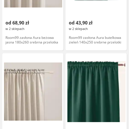
od 68,90 zł
od 43,90 zł
w 2 sklepach
w 2 sklepach
Room99 zasłona Aura beżowa
Room99 zasłona Aura butelkowa
jasna 180x260 srebrna przelotka
zieleń 140x250 srebrne przelotki