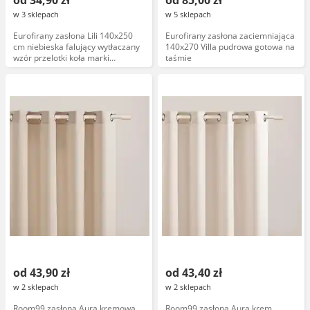
od 34,90 zł
od 85,00 zł
w 3 sklepach
w 5 sklepach
Eurofirany zasłona Lili 140x250
Eurofirany zasłona zaciemniająca
cm niebieska falujący wytłaczany
140x270 Villa pudrowa gotowa na
wzór przelotki koła marki
taśmie
Eurofirany
od 43,90 zł
od 43,40 zł
w 2 sklepach
w 2 sklepach
Room99 zasłona Aura kremowa
Room99 zasłona Aura krem