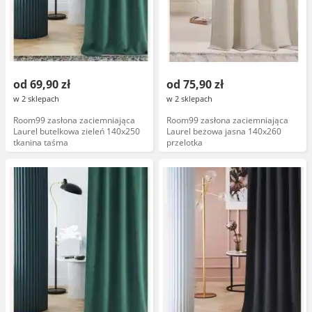
od 69,90 zł
od 75,90 zł
w 2 sklepach
w 2 sklepach
Room99 zasłona zaciemniająca
Room99 zasłona zaciemniająca
Laurel butelkowa zieleń 140x250
Laurel beżowa jasna 140x260
tkanina taśma
przelotka