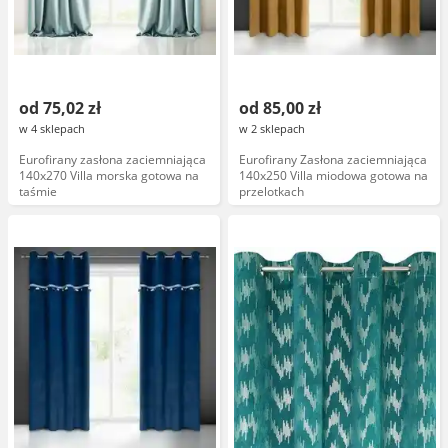
od 75,02 zł
od 85,00 zł
w 4 sklepach
w 2 sklepach
Eurofirany zasłona zaciemniająca
Eurofirany Zasłona zaciemniająca
140x270 Villa morska gotowa na
140x250 Villa miodowa gotowa na
taśmie
przelotkach