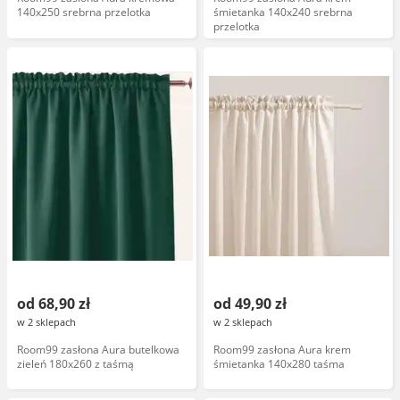
140x250 srebrna przelotka
śmietanka 140x240 srebrna
przelotka
od 68,90 zł
od 49,90 zł
w 2 sklepach
w 2 sklepach
Room99 zasłona Aura butelkowa
Room99 zasłona Aura krem
zieleń 180x260 z taśmą
śmietanka 140x280 taśma