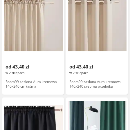
od 43,40 zł
od 43,40 zł
w 2 sklepach
w 2 sklepach
Room99 zasłona Aura kremowa
Room99 zasłona Aura kremowa
140x240 cm taśma
140x240 srebrna przelotka