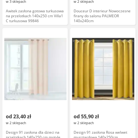
w 3 sklepach
w 2 sklepach
Awitek zasłona gotowa turkusowa
Douceur D interieur Nowoczesne
na przelotkach 140x250 cm Villa1
firany do salonu PALMEOR
C turkusowa 99846
140x240cm
od 23,40 zł
od 55,90 zł
w 2 sklepach
w 2 sklepach
Design 91 zasłona dla dzieci na
Design 91 zasłona Rosa welwet
przelotkach 140x250 cm motyle
musztardowa 140x250cm