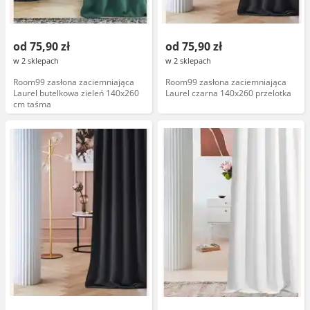
od 75,90 zł
od 75,90 zł
w 2 sklepach
w 2 sklepach
Room99 zasłona zaciemniająca
Room99 zasłona zaciemniająca
Laurel butelkowa zieleń 140x260
Laurel czarna 140x260 przelotka
cm taśma