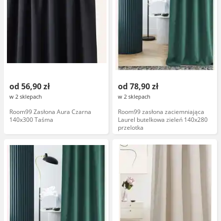
od 56,90 zł
od 78,90 zł
w 2 sklepach
w 2 sklepach
Room99 Zasłona Aura Czarna
Room99 zasłona zaciemniająca
140x300 Taśma
Laurel butelkowa zieleń 140x280
przelotka