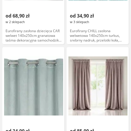
od 68,90 zł
od 34,90 zł
w 2 sklepach
w 3 sklepach
Eurofirany zasłona dziecięca CAR
Eurofirany CHILL zasłona
welwet 140x250cm granatowa
welwetowa 140x250cm turkus,
taśma dekoracyjna samochodziki
srebrny nadruk, przelotki koła,
wiszące przelotki koła
miękki materiał