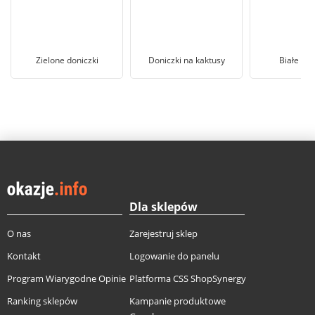
Zielone doniczki
Doniczki na kaktusy
Białe don
Dla sklepów
O nas
Zarejestruj sklep
Kontakt
Logowanie do panelu
Program Wiarygodne Opinie
Platforma CSS ShopSynergy
Ranking sklepów
Kampanie produktowe