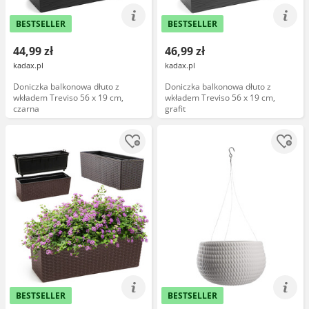
BESTSELLER
BESTSELLER
44,99 zł
46,99 zł
kadax.pl
kadax.pl
Doniczka balkonowa dłuto z
Doniczka balkonowa dłuto z
wkładem Treviso 56 x 19 cm,
wkładem Treviso 56 x 19 cm,
czarna
grafit
BESTSELLER
BESTSELLER