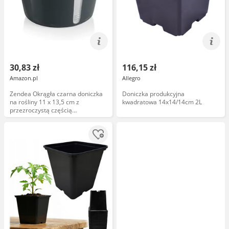
30,83 zł
116,15 zł
Amazon.pl
Allegro
Zendea Okrągła czarna doniczka
Doniczka produkcyjna
na rośliny 11 x 13,5 cm z
kwadratowa 14x14/14cm 2L
przezroczystą częścią
kontrolującą poziom wody -
idealna zarówno do użytku
wewnątrz, jak i na zewnątrz, do
uprawy ziół aromatycznych i
sadzonek