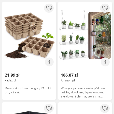
doniczki na kwiaty, do
przesadzania, pojemnik na rośliny
z podstawką, do pokoju, ogrodu,
biura i balkonu, 36
21,99 zł
186,87 zł
kadax.pl
Amazon.pl
Doniczki torfowe Turgon, 21 x 17
Wiszące przezroczyste półki na
cm, 72 szt.
rośliny do okien, 3-poziomowa,
akrylowa, ścienna, stojak na
rośliny, do kuchni, okien, ogrodów,
kwiatów, sukulentów, ziół,
organizacji sadzonek i ekspozycji
na doniczki