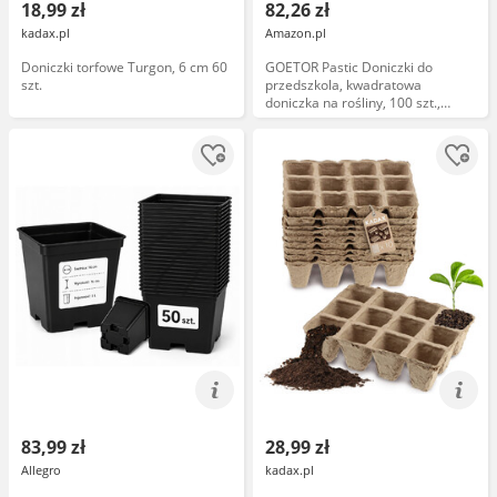
18,99 zł
82,26 zł
kadax.pl
Amazon.pl
Doniczki torfowe Turgon, 6 cm 60
GOETOR Pastic Doniczki do
szt.
przedszkola, kwadratowa
doniczka na rośliny, 100 szt.,
trwały, czarny pojemnik startowy
do sadzonek lub sukulentów (2,2
cala)
83,99 zł
28,99 zł
Allegro
kadax.pl