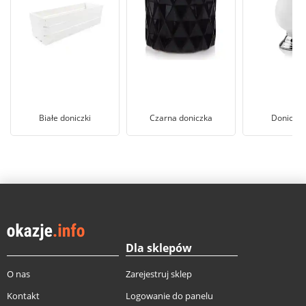
Białe doniczki
Czarna doniczka
Donica ki
Dla sklepów
O nas
Zarejestruj sklep
Kontakt
Logowanie do panelu