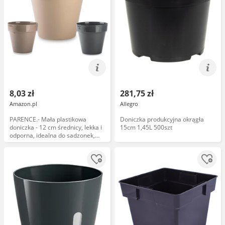
8,03 zł
281,75 zł
Amazon.pl
Allegro
PARENCE.- Mała plastikowa
Doniczka produkcyjna okrągła
doniczka - 12 cm średnicy, lekka i
15cm 1,45L 500szt
odporna, idealna do sadzonek,
sadzonek i roślin domowych -
losowy kolor