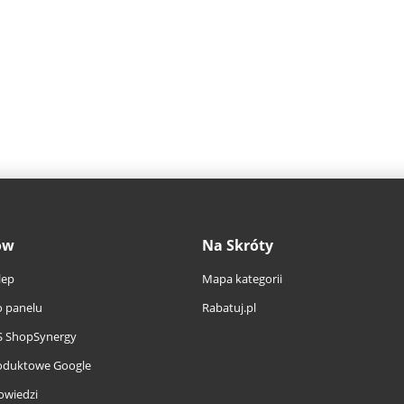
ów
Na Skróty
lep
Mapa kategorii
 panelu
Rabatuj.pl
S ShopSynergy
oduktowe Google
owiedzi