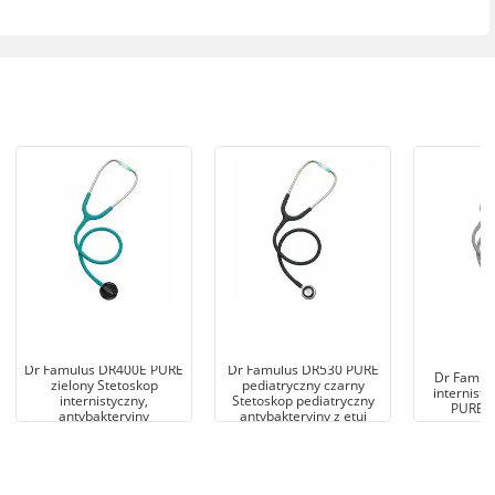
Dr Famulus DR400E PURE
Dr Famulus DR530 PURE
Dr Famulu
zielony Stetoskop
pediatryczny czarny
internist
internistyczny,
Stetoskop pediatryczny
PURE j
antybakteryjny
antybakteryjny z etui