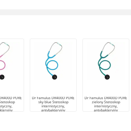
 DR400D PURE
Dr Famulus DR400D PURE
Dr Famulus DR400D PURE
Stetoskop
sky blue Stetoskop
zielony Stetoskop
styczny,
internistyczny,
internistyczny,
kteryjny
antybakteryjny
antybakteryjny