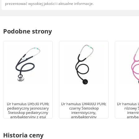
prezentować wysokiej jakości i aktualne informacje.
Podobne strony
Dr Famulus DR530 PURE
Dr Famulus DR400D PURE
Dr Famulus
pediatryczny jasnoszary
czarny Stetoskop
różowy 
Stetoskop pediatryczny
internistyczny,
interni
antybakteryjny z etui
antybakteryjny
antyba
Historia ceny