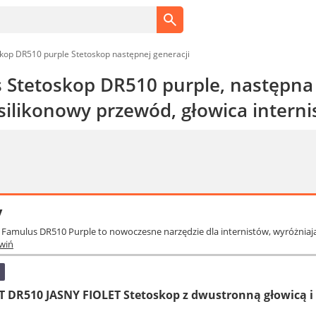
kop DR510 purple Stetoskop następnej generacji
 Stetoskop DR510 purple, następna 
ilikonowy przewód, głowica internis
y
. Famulus DR510 Purple to nowoczesne narzędzie dla internistów, wyróżniają
wiń
DR510 JASNY FIOLET Stetoskop z dwustronną głowicą 