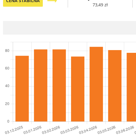
trending_flat
CENA STABILNA
73,49 zł