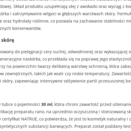
dowej. Skład produktu uzupełniają olej z awokado oraz wyciąg z ko
órka i zatrzymywanie wilgoci w głębszych warstwach skóry. Formu
oraz hydrolaty roślinne, co pozwala na zachowanie stabilności m
cznych konserwantów.
 skórę
kowany do pielęgnacji cery suchej, odwodnionej oraz wykazującej 
eracyjne naskórka, co przekłada się na poprawę jego elastycznośc
rzy na powierzchni twarzy delikatną warstwę ochronną, która zabe
zewnętrznych, takich jak wiatr czy niskie temperatury. Zawartość 
 skóry, zapewniając intensywne odżywienie partii przesuszonej b
w tubce o pojemności
30 ml
, która chroni zawartość przed utlenian
likację preparatu rano, na uprzednio oczyszczoną i stonizowaną skó
ertyfikat NATRUE, co potwierdza, że jest to kosmetyk naturalny i 
 syntetycznych substancji barwiących. Preparat został poddany te