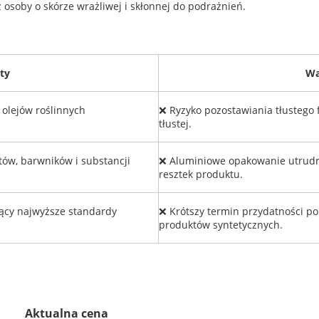
z osoby o skórze wrażliwej i skłonnej do podrażnień.
ty
W
olejów roślinnych
❌ Ryzyko pozostawiania tłustego 
tłustej.
ów, barwników i substancji
❌ Aluminiowe opakowanie utrudn
resztek produktu.
ący najwyższe standardy
❌ Krótszy termin przydatności p
produktów syntetycznych.
Aktualna cena