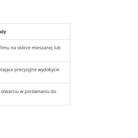
ady
filmu na skórze mieszanej lub
iające precyzyjne wydobycie
o otwarciu w porównaniu do