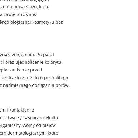
rzenia prawoślazu, które
ła zawiera również
ikrobiologicznej kosmetyku bez
oznaki zmęczenia. Preparat
i oraz ujednolicenie kolorytu.
zpiecza tkankę przed
ekstraktu z przelotu pospolitego
ez nadmiernego obciążania porów.
iem i kontaktem z
rę twarzy, szyi oraz dekoltu.
organiczny, wolny od olejów
stom dermatologicznym, które