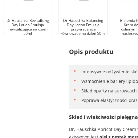
Dr Hauschka Revitalising
Dr Hauschka Balancing
Bielenda P
Day Lotion Emulsja
Day Lotion Emulsja
Krem do
rewitalizująca na dzień
przywracająca
roślinnym
50ml
równowagę na dzień 50ml
macierzys
Opis produktu
Intensywne odżywienie skóry
Wzmocnienie bariery lipido
Skład oparty na surowcach 
Poprawa elastyczności oraz
Skład i właściwości pielęgn
Dr. Hauschka Apricot Day Cream t
aktywnym jest
olej z pestek more