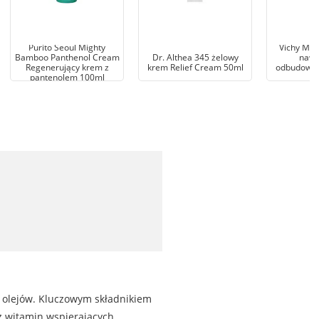
Purito Seoul Mighty
Vichy Min
Bamboo Panthenol Cream
Dr. Althea 345 żelowy
nawi
Regenerujący krem z
krem Relief Cream 50ml
odbudowują
pantenolem 100ml
5
i olejów. Kluczowym składnikiem
z witamin wspierających