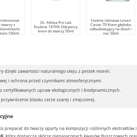
rofessional
Yoskine Okinawa Green
Dr. Althea Pro Lab
 twarzy z
Caviar 70 Krem głęboko
Azulene 147HA Odżywczy
i komórkami
odbudowujący na dzień i
krem do twarzy 50ml
tymi 100ml
noc 50ml
 dzięki zawartości naturalnego oleju z pestek moreli.
wej i ochrona przed czynnikami atmosferycznymi.
z certyfikowanych upraw ekologicznych i biodynamicznych.
 przywrócenie blasku cerze szarej i zmęczonej.
acyjne
o preparat do twarzy oparty na kompozycji roślinnych ekstraktów 
li
, który dostarcza skórze nienasyconych kwasów tłuszczowych ora