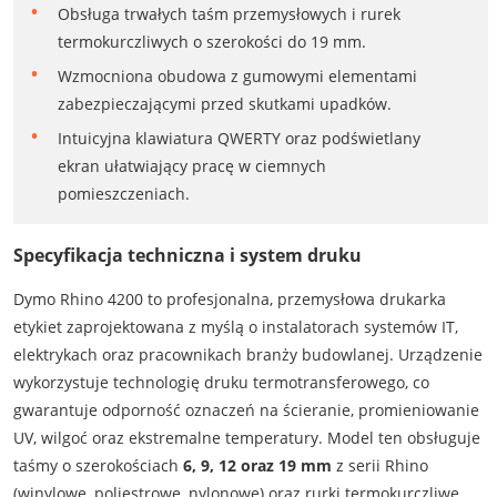
Obsługa trwałych taśm przemysłowych i rurek
termokurczliwych o szerokości do 19 mm.
Wzmocniona obudowa z gumowymi elementami
zabezpieczającymi przed skutkami upadków.
Intuicyjna klawiatura QWERTY oraz podświetlany
ekran ułatwiający pracę w ciemnych
pomieszczeniach.
Specyfikacja techniczna i system druku
Dymo Rhino 4200 to profesjonalna, przemysłowa drukarka
etykiet zaprojektowana z myślą o instalatorach systemów IT,
elektrykach oraz pracownikach branży budowlanej. Urządzenie
wykorzystuje technologię druku termotransferowego, co
gwarantuje odporność oznaczeń na ścieranie, promieniowanie
UV, wilgoć oraz ekstremalne temperatury. Model ten obsługuje
taśmy o szerokościach
6, 9, 12 oraz 19 mm
z serii Rhino
(winylowe, poliestrowe, nylonowe) oraz rurki termokurczliwe.