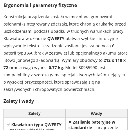
Ergonomia i parametry fizyczne
Konstrukcja urządzenia została wzmocniona gumowymi
osłonami (zintegrowany zderzak), które chronią drukarkę przed
uszkodzeniami podczas upadku w trudnych warunkach pracy.
Klawiatura w układzie
QWERTY
ułatwia szybkie i intuicyjne
wpisywanie tekstu. Urządzenie zasilane jest za pomocą 6
baterii typu AA (brak w zestawie) lub opcjonalnego akumulatora
litowo-jonowego z ładowarką. Wymiary obudowy to
212 x 118 x
72 mm
, a waga wynosi
0,77 kg
. Model S0955990 jest
kompatybilny z szeroką gamą specjalistycznych taśm klejących
o wysokiej przyczepności, które sprawdzają się na
zakrzywionych i chropowatych powierzchniach.
Zalety i wady
Zalety
Wady
❌
Zasilanie bateryjne w
✅
Klawiatura typu QWERTY
standardzie
– urządzenie