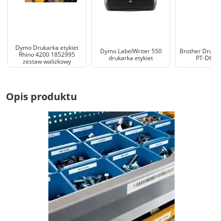
Dymo Drukarka etykiet
Dymo LabelWriter 550
Brother Drukar
Rhino 4200 1852995
drukarka etykiet
PT-D610
zestaw walizkowy
Opis produktu