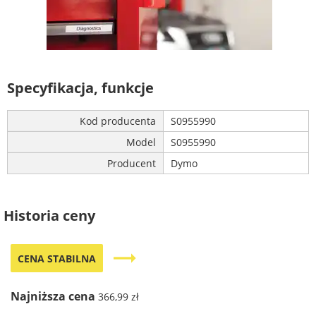
Specyfikacja, funkcje
Kod producenta
S0955990
Model
S0955990
Producent
Dymo
Historia ceny
trending_flat
CENA STABILNA
Najniższa cena
366,99 zł