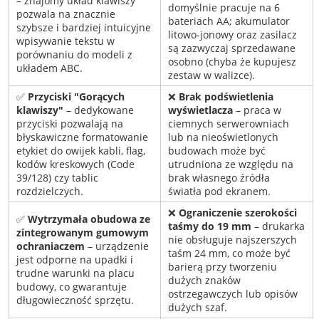
– znajomy układ klawiszy
domyślnie pracuje na 6
pozwala na znacznie
bateriach AA; akumulator
szybsze i bardziej intuicyjne
litowo-jonowy oraz zasilacz
wpisywanie tekstu w
są zazwyczaj sprzedawane
porównaniu do modeli z
osobno (chyba że kupujesz
układem ABC.
zestaw w walizce).
✅
Przyciski "Gorących
❌
Brak podświetlenia
klawiszy"
– dedykowane
wyświetlacza
– praca w
przyciski pozwalają na
ciemnych serwerowniach
błyskawiczne formatowanie
lub na nieoświetlonych
etykiet do owijek kabli, flag,
budowach może być
kodów kreskowych (Code
utrudniona ze względu na
39/128) czy tablic
brak własnego źródła
rozdzielczych.
światła pod ekranem.
❌
Ograniczenie szerokości
✅
Wytrzymała obudowa ze
taśmy do 19 mm
– drukarka
zintegrowanym gumowym
nie obsługuje najszerszych
ochraniaczem
– urządzenie
taśm 24 mm, co może być
jest odporne na upadki i
barierą przy tworzeniu
trudne warunki na placu
dużych znaków
budowy, co gwarantuje
ostrzegawczych lub opisów
długowieczność sprzętu.
dużych szaf.