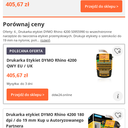
405,67 zł
Przejdź do sklepu >
Porównaj ceny
Oferty: 6
, Drukarka etykiet DYMO Rhino 4200 S0955990 to wszechstronne
narzędzie do tworzenia etykiet przemysłowych. Drukuje etykiety o szerokości do
19 mm na nylonie, poli...
rozwiń
POLECANA OFERTA
Drukarka Etykiet DYMO Rhino 4200
QWY EU / UK
405,67 zł
Wysyłka: do 3 dni
Przejdź do sklepu >
ddw24.online
Drukarka etykiet DYMO Rhino 4200 180
dpi / do 19 mm Kup u Autoryzowanego
Partnera