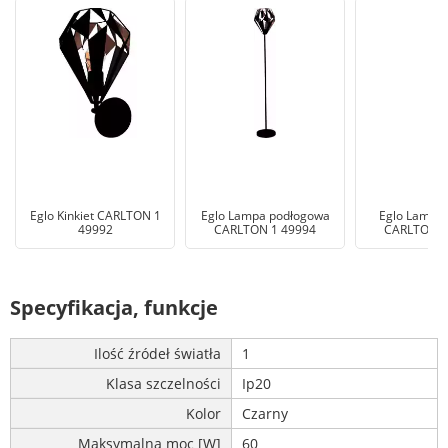
Eglo Kinkiet CARLTON 1
Eglo Lampa podłogowa
Eglo Lampa 
49992
CARLTON 1 49994
CARLTON 1
Specyfikacja, funkcje
Ilość źródeł światła
1
Klasa szczelności
Ip20
Kolor
Czarny
Maksymalna moc [W]
60