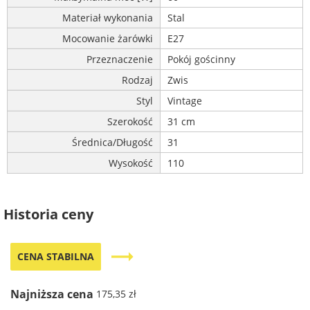
Materiał wykonania
Stal
Mocowanie żarówki
E27
Przeznaczenie
Pokój gościnny
Rodzaj
Zwis
Styl
Vintage
Szerokość
31 cm
Średnica/Długość
31
Wysokość
110
Historia ceny
trending_flat
CENA STABILNA
Najniższa cena
175,35 zł