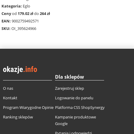
Kategoria:
Eglo
Ceny
od
179.02 zł
do
264 zł
EAN:
9002759492571
SKU:
OI_395624966
Dla sklepów
O nas
Zarejestruj sklep
Kontakt
Logowanie do panelu
Program Wiarygodne Opinie
Platforma CSS ShopSynergy
Ranking sklepów
Kampanie produktowe
Google
Pytania i odpowiedzi