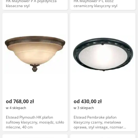
HK Mayflower P A pojedyncza
HK Mayflower P C klosz
klasaczna styl
ceramiczny klasyczny styl
od 768,00 zł
od 430,00 zł
w 4 sklepach
w 3 sklepach
Elstead Plymouth HK plafon
Elstead Pembroke plafon
sufitowy klasyczny, mosiądz, szkło
klasyczny czarny, metalowa
mleczne, 40 cm
oprawa, styl vintage, rozmiar
średni