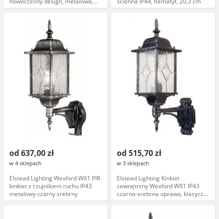
nowoczesny design, metalowa,
ścienna IP44, hematyt, 20,3 cm
IP20
od 637,00 zł
od 515,70 zł
w 4 sklepach
w 3 sklepach
Elstead Lighting Wexford WX1 PIR
Elstead Lighting Kinkiet
kinkiet z czujnikiem ruchu IP43
zewnętrzny Wexford WX1 IP43
metalowy czarny srebrny
czarno-srebrna oprawa, klasyczny
styl