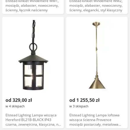
Elstead kinkiet Windemere WM1,
Elstead kinkiet Windemere WM2,
mosiądz, alabaster, nowoczesny,
mosiądz, alabaster, nowoczesny,
ścienny, łącznik naścienny
ścienny, elegancki, styl klasyczny
od 329,00 zł
od 1 255,50 zł
w 4 sklepach
w 3 sklepach
Elstead Lighting Lampa wisząca
Elstead Lighting Lampa loftowa
Hereford BL21B-BLACK IP43
wisząca ścienna Provence
czarna, zewnętrzna, klasyczna, na
mosiądz postarzały, metalowa
łańcuchu
oprawa industrialna, łącznik