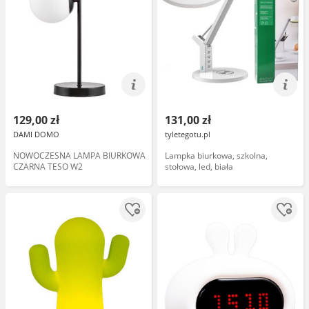
129,00 zł
131,00 zł
DAMI DOMO
tyletegotu.pl
NOWOCZESNA LAMPA BIURKOWA
Lampka biurkowa, szkolna,
CZARNA TESO W2
stołowa, led, biała