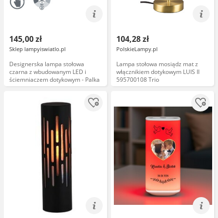
145,00 zł
104,28 zł
Sklep lampyiswiatlo.pl
PolskieLampy.pl
Designerska lampa stołowa
Lampa stołowa mosiądz mat z
czarna z wbudowanym LED i
włącznikiem dotykowym LUIS II
ściemniaczem dotykowym - Palka
595700108 Trio