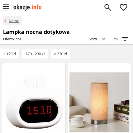
0
Nocne
Lampka nocna dotykowa
Oferty: 598
Sortuj
Filtruj
< 170 zł
170 - 230 zł
> 230 zł