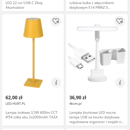
LED 22 cm USB-C Złoty
szklana kulka z włącznikiem
Akumulator
dotykowym E14 PRINZ II
R54011001 - RL
62,00 zł
36,90 zł
LED-HURT.PL
4kom.pl
Lampa stołowa 3,5W 400lm CCT
Lampka biurkowa LED nocna
IP54 żółta aku 2x2000mAh TAZA
lampa USB na biurko dotykowa
regulowana organizer i stojaki na
telefon biała