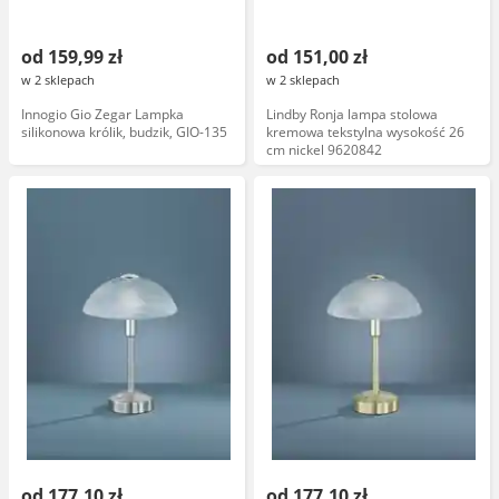
od 159,99 zł
od 151,00 zł
w 2 sklepach
w 2 sklepach
Innogio Gio Zegar Lampka
Lindby Ronja lampa stolowa
silikonowa królik, budzik, GIO-135
kremowa tekstylna wysokość 26
cm nickel 9620842
od 177,10 zł
od 177,10 zł