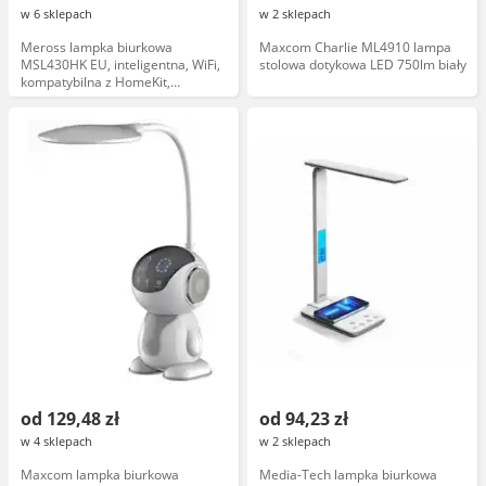
w 6 sklepach
w 2 sklepach
Meross lampka biurkowa
Maxcom Charlie ML4910 lampa
MSL430HK EU, inteligentna, WiFi,
stolowa dotykowa LED 750lm biały
kompatybilna z HomeKit,
regulacja jasności, nowoczesny
design
od 129,48 zł
od 94,23 zł
w 4 sklepach
w 2 sklepach
Maxcom lampka biurkowa
Media-Tech lampka biurkowa