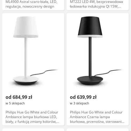
ML4900 Astral szaro-biała, LED,
MT222 LED 4W, bezprzewodowa
regulacja, nowoczesny design
ładowarka indukcyjna QI 15W,
wyświetlacz LED, młodzieżowa
od 684,99 zł
od 639,99 zł
w 5 sklepach
w 3 sklepach
Philips Hue Go White and Colour
Philips Hue Go White and Colour
Ambiance lampa biurkowa LED,
Ambiance Czarna lampa
biały, z funkcją zmiany kolorów,
biurkowa, przenośna, sterowanie
model 929003128401
aplikacją, 300 lumenów