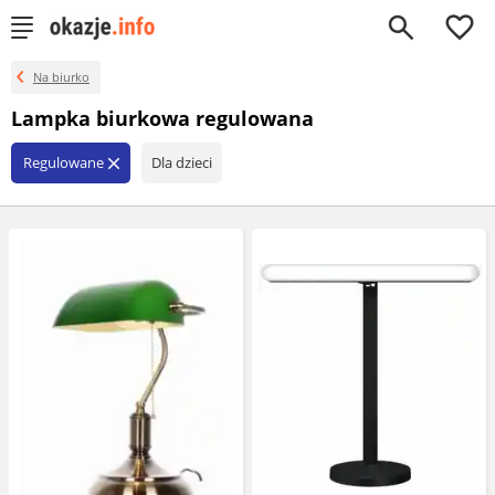
0
Na biurko
Lampka biurkowa regulowana
Regulowane
Dla dzieci
close