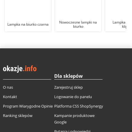
Nowoczesne lampki na
Lampka biu
Lampka na biurko czarna
biurko
klips
Dla sklepów
O nas
Zarejestruj sklep
Kontakt
Logowanie do panelu
Program Wiarygodne Opinie
Platforma CSS ShopSynergy
Ranking sklepów
Kampanie produktowe
Google
Pytania i odpowiedzi