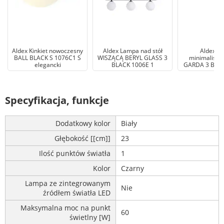
Aldex Kinkiet nowoczesny
Aldex Lampa nad stół
Aldex Ki
BALL BLACK S 1076C1 S
WISZĄCĄ BERYL GLASS 3
minimalistyc
elegancki
BLACK 1006E 1
GARDA 3 BLA
Specyfikacja, funkcje
Dodatkowy kolor
Biały
Głębokość [[cm]]
23
Ilość punktów światła
1
Kolor
Czarny
Lampa ze zintegrowanym
Nie
źródłem światła LED
Maksymalna moc na punkt
60
świetlny [W]