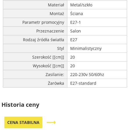
Materiał
Metal/szkło
Montaż
Ściana
Parametr promocyjny
E27-1
Przeznaczenie
Salon
Rodzaj źródła światła
E27
Styl
Minimalistyczny
Szerokość [[cm]]
20
Wysokość [[cm]]
20
Zasilanie:
220-230v 50/60hz
Żarówka
E27-standard
Historia ceny
trending_flat
CENA STABILNA