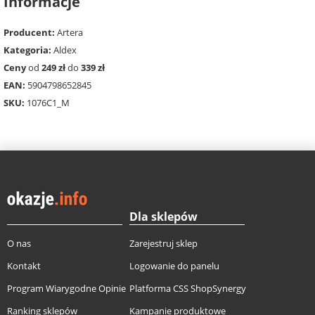
Informacje
Producent:
Artera
Kategoria:
Aldex
Ceny
od
249 zł
do
339 zł
EAN:
5904798652845
SKU:
1076C1_M
Dla sklepów
O nas
Zarejestruj sklep
Kontakt
Logowanie do panelu
Program Wiarygodne Opinie
Platforma CSS ShopSynergy
Ranking sklepów
Kampanie produktowe