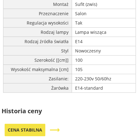
Montaż
Sufit (zwis)
Przeznaczenie
Salon
Regulacja wysokości
Tak
Rodzaj lampy
Lampa wisząca
Rodzaj źródła światła
E14
Styl
Nowoczesny
Szerokość [[cm]]
100
Wysokość maksymalna [cm]
105
Zasilanie:
220-230v 50/60hz
Żarówka
E14-standard
Historia ceny
trending_flat
CENA STABILNA