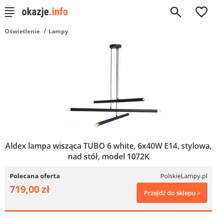
0
Oświetlenie
Lampy
Aldex lampa wisząca TUBO 6 white, 6x40W E14, stylowa,
nad stół, model 1072K
Polecana oferta
PolskieLampy.pl
719,00 zł
Przejdź do sklepu >