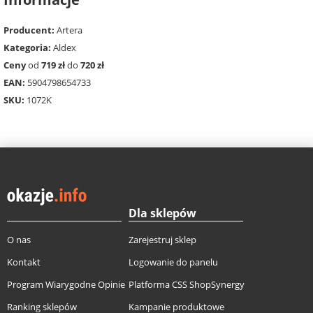
Producent:
Artera
Kategoria:
Aldex
Ceny
od
719 zł
do
720 zł
EAN:
5904798654733
SKU:
1072K
Dla sklepów
O nas
Zarejestruj sklep
Kontakt
Logowanie do panelu
Program Wiarygodne Opinie
Platforma CSS ShopSynergy
Ranking sklepów
Kampanie produktowe