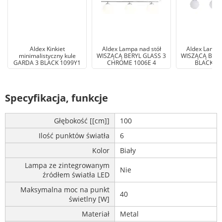
Aldex Kinkiet
Aldex Lampa nad stół
Aldex Lampa 
minimalistyczny kule
WISZĄCĄ BERYL GLASS 3
WISZĄCĄ BERY
GARDA 3 BLACK 1099Y1
CHROME 1006E 4
BLACK 10
Specyfikacja, funkcje
Głębokość [[cm]]
100
Ilość punktów światła
6
Kolor
Biały
Lampa ze zintegrowanym
Nie
źródłem światła LED
Maksymalna moc na punkt
40
świetlny [W]
Materiał
Metal