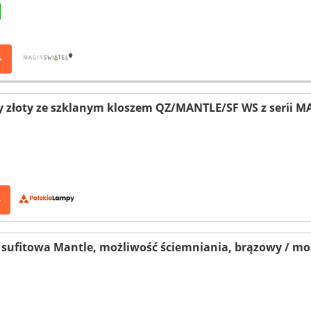
>
 złoty ze szklanym kloszem QZ/MANTLE/SF WS z serii MA
>
ufitowa Mantle, możliwość ściemniania, brązowy / mosi