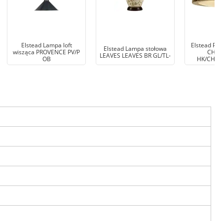
Elstead Lampa loft
Elstead Pl
Elstead Lampa stołowa
wisząca PROVENCE PV/P
CHA
LEAVES LEAVES BR GL/TL-
OB
HK/CHAR