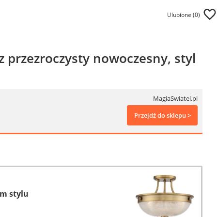
Ulubione (
0
)
z przezroczysty nowoczesny, styl
MagiaSwiatel.pl
Przejdź do sklepu >
m stylu