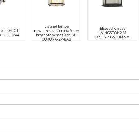
Elstead lampa
Elstead Kinkiet
nkiet ELIOT
nowoczesna Corona Stary
LIVINGSTON2 M
T1 PC IP44
brąz/ Stary mosiądz DL-
QZ/LIVINGSTON2/M
CORONA-2P-BAB