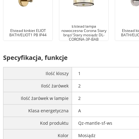
Elstead lampa
Elstead kinkiet ELIOT
nowoczesna Corona Stary
Elstead ki
BATH/ELIOT1 PB IP44
brąz/ Stary mosiądz DL-
BATH/ELIO
CORONA-3P-BAB
Specyfikacja, funkcje
Ilość kloszy
1
Ilość żarówek
2
Ilość żarówek w lampie
2
Klasa energetyczna
A
Kod produktu
Qz-mantle-sf-ws
Kolor
Mosiądz