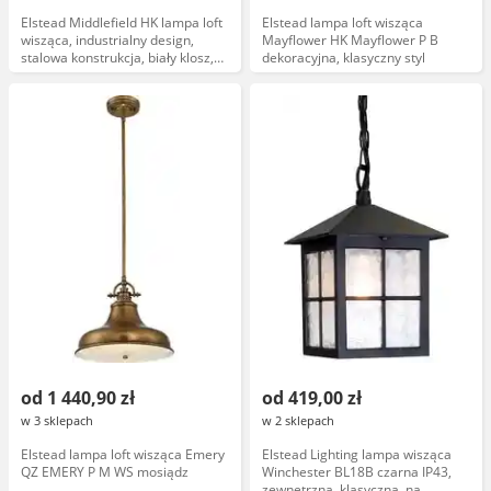
Elstead Middlefield HK lampa loft
Elstead lampa loft wisząca
wisząca, industrialny design,
Mayflower HK Mayflower P B
stalowa konstrukcja, biały klosz,
dekoracyjna, klasyczny styl
długość 60 cm
od 1 440,90 zł
od 419,00 zł
w 3 sklepach
w 2 sklepach
Elstead lampa loft wisząca Emery
Elstead Lighting lampa wisząca
QZ EMERY P M WS mosiądz
Winchester BL18B czarna IP43,
zewnętrzna, klasyczna, na