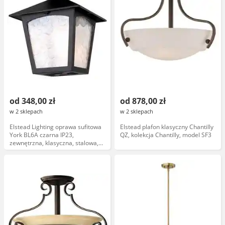
od 348,00 zł
od 878,00 zł
w 2 sklepach
w 2 sklepach
Elstead Lighting oprawa sufitowa
Elstead plafon klasyczny Chantilly
York BL6A czarna IP23,
QZ, kolekcja Chantilly, model SF3
zewnętrzna, klasyczna, stalowa,
nowoczesny design