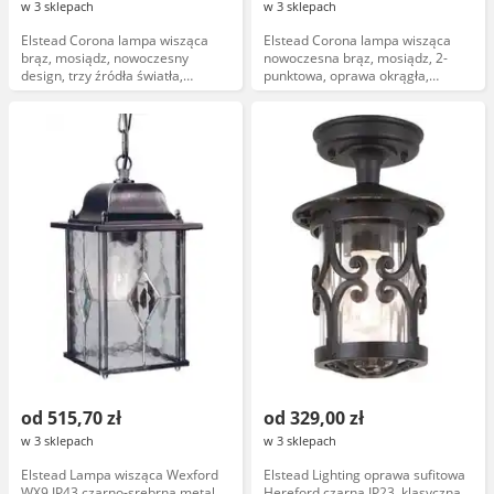
w 3 sklepach
w 3 sklepach
Elstead Corona lampa wisząca
Elstead Corona lampa wisząca
brąz, mosiądz, nowoczesny
nowoczesna brąz, mosiądz, 2-
design, trzy źródła światła,
punktowa, oprawa okrągła,
kolekcja Corona, model DL-
kolekcja Corona
CORONA-3P-BAB
od 515,70 zł
od 329,00 zł
w 3 sklepach
w 3 sklepach
Elstead Lampa wisząca Wexford
Elstead Lighting oprawa sufitowa
WX9 IP43 czarno-srebrna metal
Hereford czarna IP23, klasyczna,