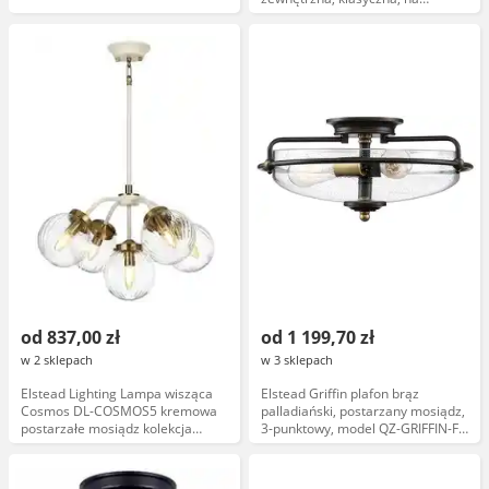
łańcuchu
od 837,00 zł
od 1 199,70 zł
w 2 sklepach
w 3 sklepach
Elstead Lighting Lampa wisząca
Elstead Griffin plafon brąz
Cosmos DL-COSMOS5 kremowa
palladiański, postarzany mosiądz,
postarzałe mosiądz kolekcja
3-punktowy, model QZ-GRIFFIN-F-
Cosmos
C-PNAB