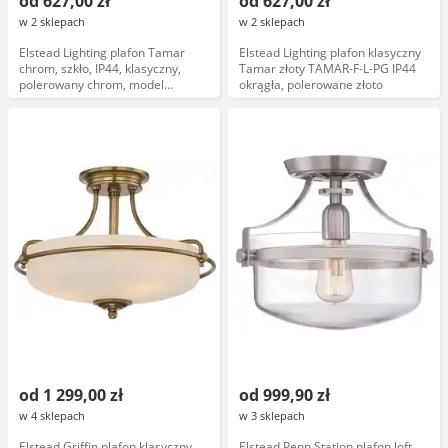
od 627,00 zł
od 627,00 zł
w 2 sklepach
w 2 sklepach
Elstead Lighting plafon Tamar
Elstead Lighting plafon klasyczny
chrom, szkło, IP44, klasyczny,
Tamar złoty TAMAR-F-L-PG IP44
polerowany chrom, model
okrągła, polerowane złoto
TAMAR-F-L-PC
od 1 299,00 zł
od 999,90 zł
w 4 sklepach
w 3 sklepach
Elstead Griffin plafon klasyczny
Elstead Penn Station plafon loft