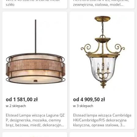
szkło
zewnętrzna, stalowa, model
BL13A
od 1 581,00 zł
od 4 909,50 zł
w 2 sklepach
w 3 sklepach
Elstead Lampa wisząca Laguna QZ
Elstead lampa wisząca Cambridge
P, designerska, mozaika, ciemny
HK/Cambridge/P/S dekoracyjna
brąz, beżowa, miedź, dekoracyjna,
klasyczna, oprawa stalowa, 3
kolekcja Quoizel
źródła światła