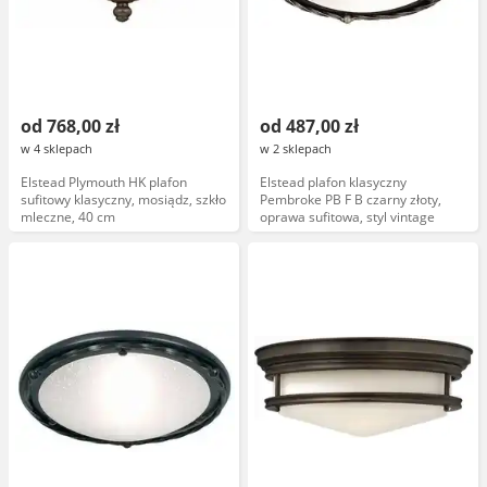
od 768,00 zł
od 487,00 zł
w 4 sklepach
w 2 sklepach
Elstead Plymouth HK plafon
Elstead plafon klasyczny
sufitowy klasyczny, mosiądz, szkło
Pembroke PB F B czarny złoty,
mleczne, 40 cm
oprawa sufitowa, styl vintage