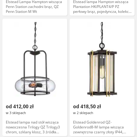
Elstead Lampa Hampton wisząca
Elstead lampa Hampton wisząca
Penn Station zachodni brąz, QZ
Plantation HK/PLANT4/P PZ
Penn Station M Wt
perłowy brąz, pojedyncza, kolekcja
Plantation
od 412,00 zł
od 418,50 zł
w 3 sklepach
w 2 sklepach
Elstead lampa nad stół wisząca
Elstead Goldenrod QZ-
nowoczesna Trilogy QZ Trilogy3
Goldenrod8-M lampa wisząca
chrom, szklany klosz, 3 źródła
zewnętrzna czarny złoty IP44,
światła
klasyczna oprawa ogrodowa,