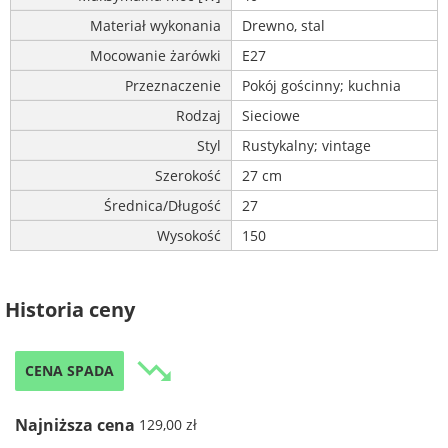
Materiał wykonania
Drewno, stal
Mocowanie żarówki
E27
Przeznaczenie
Pokój gościnny; kuchnia
Rodzaj
Sieciowe
Styl
Rustykalny; vintage
Szerokość
27 cm
Średnica/Długość
27
Wysokość
150
Historia ceny
trending_down
CENA SPADA
Najniższa cena
129,00 zł