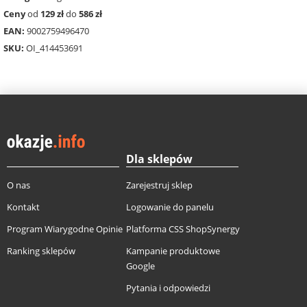
Ceny
od
129 zł
do
586 zł
EAN:
9002759496470
SKU:
OI_414453691
Dla sklepów
O nas
Zarejestruj sklep
Kontakt
Logowanie do panelu
Program Wiarygodne Opinie
Platforma CSS ShopSynergy
Ranking sklepów
Kampanie produktowe
Google
Pytania i odpowiedzi