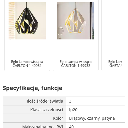
Eglo Lampa wisząca
Eglo Lampa wisząca
Eglo Lampa 
CARLTON 1 49931
CARLTON 1 49932
GAETANO 1
Specyfikacja, funkcje
Ilość źródeł światła
3
Klasa szczelności
Ip20
Kolor
Brązowy, czarny, patyna
Maksymalna moc [W]
40