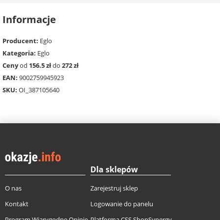
Informacje
Producent:
Eglo
Kategoria:
Eglo
Ceny
od
156.5 zł
do
272 zł
EAN:
9002759945923
SKU:
OI_387105640
Dla sklepów
O nas
Zarejestruj sklep
Kontakt
Logowanie do panelu
Program Wiarygodne Opinie
Platforma CSS ShopSynergy