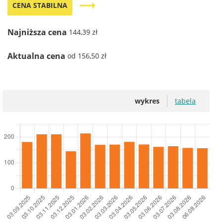
trending_flat
CENA STABILNA
Najniższa cena
144,39 zł
Aktualna cena
od 156,50 zł
wykres
tabela