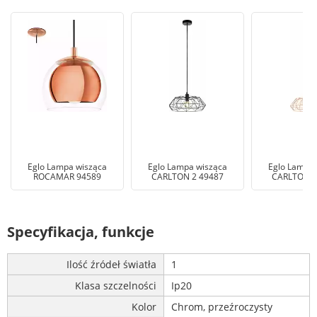
Eglo Lampa wisząca
Eglo Lampa wisząca
Eglo Lampa 
ROCAMAR 94589
CARLTON 2 49487
CARLTON 2
Specyfikacja, funkcje
Ilość źródeł światła
1
Klasa szczelności
Ip20
Kolor
Chrom, przeźroczysty