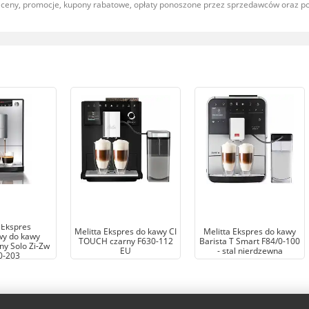
, ceny, promocje, kupony rabatowe, opłaty ponoszone przez sprzedawców oraz 
 Ekspres
Melitta Ekspres do kawy CI
Melitta Ekspres do kawy
wy do kawy
TOUCH czarny F630-112
Barista T Smart F84/0-100
y Solo Zi-Zw
EU
- stal nierdzewna
0-203