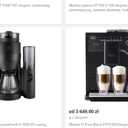
 OT F300-101 ekspres ciśnieniowy
Melitta Latticia OT F30 0 100 ekspres
automatyczny, stalowa obudowa, fun
spieniania mleka
od 3 649,00 zł
w 2 sklepach
AromaFresh II 1030-05 czarny,
Melitta CI Pure Black E970 003 Ekspr