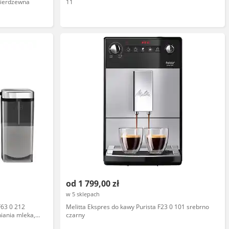
 nierdzewna
11
od 1 799,00 zł
w 5 sklepach
F63 0 212
Melitta Ekspres do kawy Purista F23 0 101 srebrno
niania mleka,
czarny
y młynek