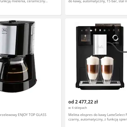
funkcją mielenia, ceramiczny
do kawy, automatyczny, 15 bar, stal
owalny, system zaparzania, 15
od 2 477,22 zł
w 4 sklepach
 przelewowy ENJOY TOP GLASS
Melitta ekspres do kawy LatteSelect 
czarny, automatyczny, z funkcją spie
15 bar, programowalne, zintegrowan