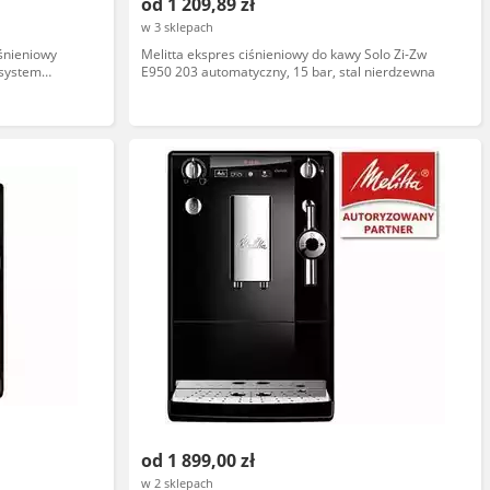
od 1 209,89 zł
w 3 sklepach
iśnieniowy
Melitta ekspres ciśnieniowy do kawy Solo Zi-Zw
 system
E950 203 automatyczny, 15 bar, stal nierdzewna
gramy, 2kg
od 1 899,00 zł
w 2 sklepach