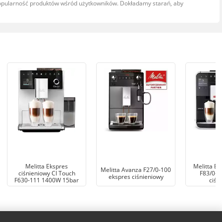
popularność produktów wśród użytkowników. Dokładamy starań, aby
Melitta Ekspres
Melitta Ba
Melitta Avanza F27/0-100
ciśnieniowy CI Touch
F83/0-1
ekspres ciśnieniowy
F630-111 1400W 15bar
ciśn