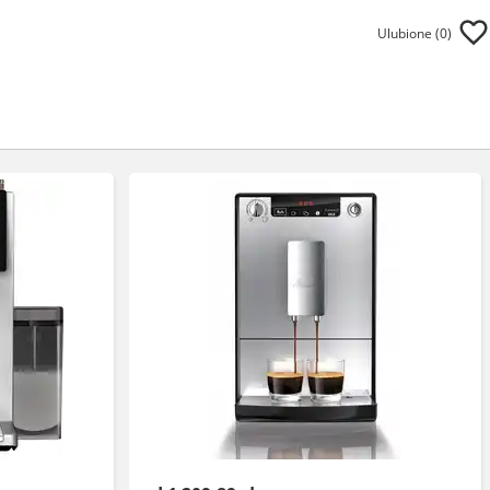
Ulubione (
0
)