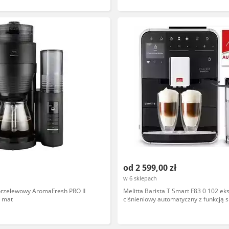
od 2 599,00 zł
w 6 sklepach
 przelewowy AromaFresh PRO II
Melitta Barista T Smart F83 0 102 ek
y mat
ciśnieniowy automatyczny z funkcją s
mleka, czarny