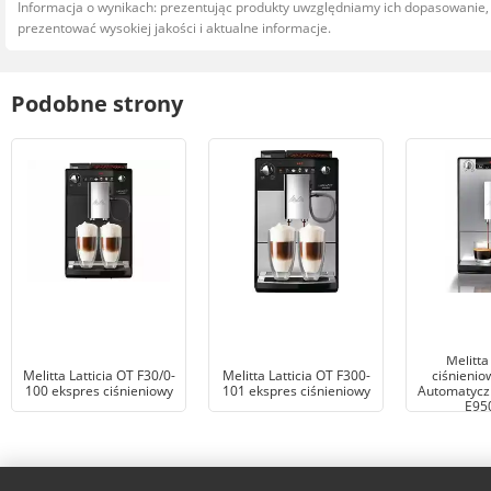
Informacja o wynikach: prezentując produkty uwzględniamy ich dopasowanie
prezentować wysokiej jakości i aktualne informacje.
Podobne strony
Melitta
Melitta Latticia OT F30/0-
Melitta Latticia OT F300-
ciśnienio
100 ekspres ciśnieniowy
101 ekspres ciśnieniowy
Automatyczn
E95