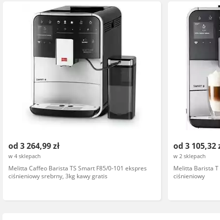
od 3 264,99 zł
od 3 105,32 
w 4 sklepach
w 2 sklepach
Melitta Caffeo Barista TS Smart F85/0-101 ekspres
Melitta Barista 
ciśnieniowy srebrny, 3kg kawy gratis
ciśnieniowy