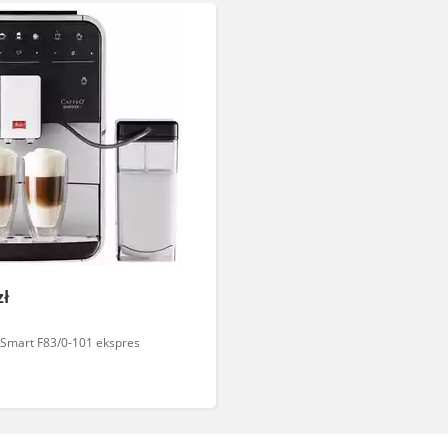
zł
T Smart F83/0-101 ekspres