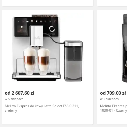
od 2 607,60 zł
od 709,00 zł
w 5 sklepach
w 2 sklepach
Melitta Ekspres do kawy Latte Select F63 0 211,
Melitta Ekspres
srebrny
1030-01 - Czarn