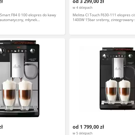
zł
od 3 299,00 zł
w 4 sklepach
T Smart F84 0 100 ekspres do kawy
Melitta CI Touch F630-111 ekspres c
 automatyczny, młynek
1400W 15bar srebrny, zintegrowany
cja spieniania mleka
spieniania mleka, automatyczne pro
kawy gratis
zł
od 1 799,00 zł
w 5 sklepach