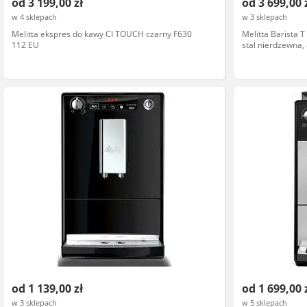
od 3 199,00 zł
od 3 699,00 
w 4 sklepach
w 3 sklepach
Melitta ekspres do kawy CI TOUCH czarny F630
Melitta Barista 
112 EU
stal nierdzewna,
ceramiczny, funk
od 1 139,00 zł
od 1 699,00 
w 3 sklepach
w 5 sklepach