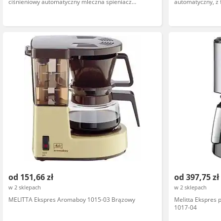
ciśnieniowy automatyczny mleczna spieniacz
automatyczny, z 
funkcja pary czarny
młynek, program
bar
od 151,66 zł
od 397,75 zł
w 2 sklepach
w 2 sklepach
MELITTA Ekspres Aromaboy 1015-03 Brązowy
Melitta Ekspres
1017-04