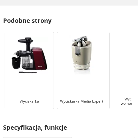
Podobne strony
Wyciska
Wyciskarka
Wyciskarka Media Expert
wolnoobr
Specyfikacja, funkcje