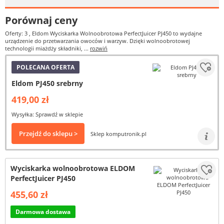
Porównaj ceny
Oferty: 3
, Eldom Wyciskarka Wolnoobrotowa PerfectJuicer PJ450 to wydajne
urządzenie do przetwarzania owoców i warzyw. Dzięki wolnoobrotowej
technologii miażdży składniki, ...
rozwiń
POLECANA OFERTA
Eldom PJ450 srebrny
419,00 zł
Wysyłka: Sprawdź w sklepie
Przejdź do sklepu >
Sklep komputronik.pl
Wyciskarka wolnoobrotowa ELDOM
PerfectJuicer PJ450
455,60 zł
Darmowa dostawa