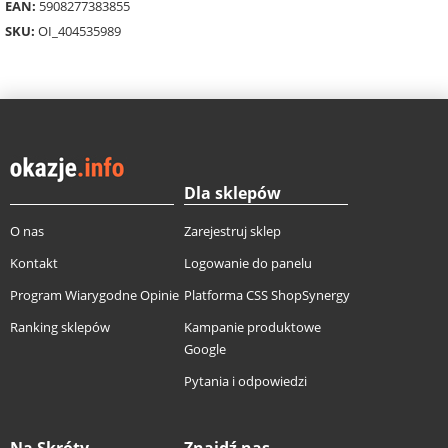
EAN:
5908277383855
SKU:
OI_404535989
Dla sklepów
O nas
Zarejestruj sklep
Kontakt
Logowanie do panelu
Program Wiarygodne Opinie
Platforma CSS ShopSynergy
Ranking sklepów
Kampanie produktowe
Google
Pytania i odpowiedzi
Na Skróty
Znajdź nas