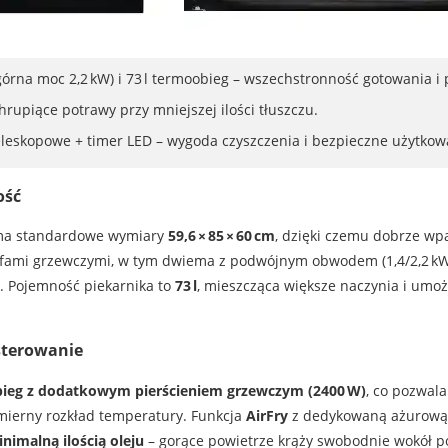
górna moc 2,2 kW) i 73 l termoobieg – wszechstronność gotowania i 
hrupiące potrawy przy mniejszej ilości tłuszczu.
leskopowe + timer LED – wygoda czyszczenia i bezpieczne użytkow
ość
 ma standardowe wymiary
59,6 × 85 × 60 cm
, dzięki czemu dobrze wp
efami grzewczymi, w tym dwiema z podwójnym obwodem (1,4/2,2 kW 
. Pojemność piekarnika to
73 l
, mieszcząca większe naczynia i umoż
 sterowanie
ieg z dodatkowym pierścieniem grzewczym (2400 W)
, co pozwal
ierny rozkład temperatury. Funkcja
AirFry
z dedykowaną ażurową 
nimalną ilością oleju
– gorące powietrze krąży swobodnie wokół p