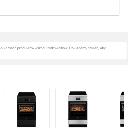
popularność produktów wśród użytkowników. Dokładamy starań, aby