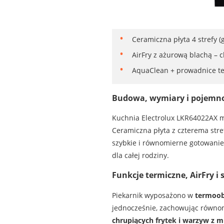
Ceramiczna płyta 4 strefy (
AirFry z ażurową blachą – c
AquaClean + prowadnice te
Budowa, wymiary i pojemn
Kuchnia Electrolux LKR64022AX
Ceramiczna płyta z czterema str
szybkie i równomierne gotowanie
dla całej rodziny.
Funkcje termiczne, AirFry i
Piekarnik wyposażono w
termoob
jednocześnie, zachowując równom
chrupiących frytek i warzyw z mi