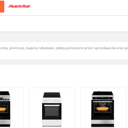
>
, ceny, promocje, kupony rabatowe, opłaty ponoszone przez sprzedawców oraz 