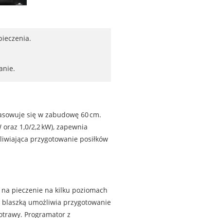
pieczenia.
anie.
asowuje się w zabudowę 60 cm.
oraz 1,0/2,2 kW), zapewnia
liwiająca przygotowanie posiłków
a na pieczenie na kilku poziomach
blaszką umożliwia przygotowanie
otrawy. Programator z