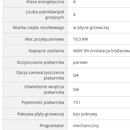
Klasa energetyczna
A
Liczba palników/pól
4
grzejnych
Miarka ciepła resztkowego
w płycie grzewczej
Moc przyłączeniowa
10,3 kW
Napięcie zasilania
400V 3N (instalacja trójfazow
Oczyszczanie piekarnika
parowe
Opcja samooczyszczenia
tak
piekarnika
Oświetlenie wnętrza
tak
piekarnika
Pojemność piekarnika
73 l
Pokrywa płyty grzewczej
bez pokrywy
Programator
mechaniczny