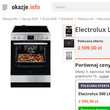
Okazje.info
Sprzęt AGD
Duże AGD
Kuchenki
Elektryczne
Electrol
Electrolux
Polecana oferta
2 599,00 zł
Porównaj cen
Oferty: 3
, Electrolux 5
pojemności 73...
rozwiń
POLECANA OFERTA
Electrolux 500 
2 599,00 zł
Darmowa dostawa