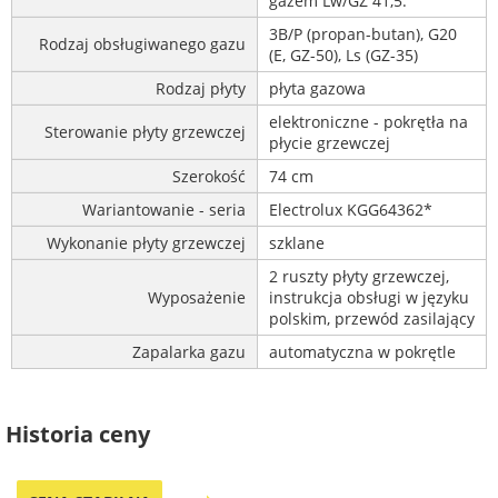
gazem Lw/GZ 41,5.
3B/P (propan-butan), G20
Rodzaj obsługiwanego gazu
(E, GZ-50), Ls (GZ-35)
Rodzaj płyty
płyta gazowa
elektroniczne - pokrętła na
Sterowanie płyty grzewczej
płycie grzewczej
Szerokość
74 cm
Wariantowanie - seria
Electrolux KGG64362*
Wykonanie płyty grzewczej
szklane
2 ruszty płyty grzewczej,
Wyposażenie
instrukcja obsługi w języku
polskim, przewód zasilający
Zapalarka gazu
automatyczna w pokrętle
Historia ceny