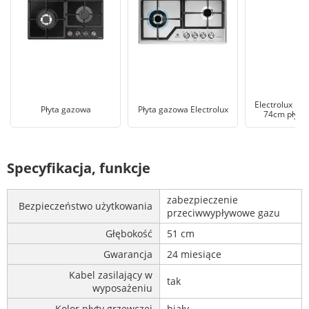
Electrolux E
Płyta gazowa
Płyta gazowa Electrolux
74cm płyta
Specyfikacja, funkcje
zabezpieczenie
Bezpieczeństwo użytkowania
przeciwwypływowe gazu
Głębokość
51 cm
Gwarancja
24 miesiące
Kabel zasilający w
tak
wyposażeniu
Kolor płyty grzewczej
biały