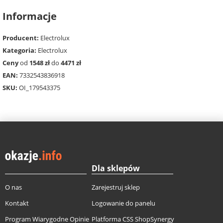
Informacje
Producent:
Electrolux
Kategoria:
Electrolux
Ceny
od
1548 zł
do
4471 zł
EAN:
7332543836918
SKU:
OI_179543375
Dla sklepów
O nas
Zarejestruj sklep
Kontakt
Logowanie do panelu
Program Wiarygodne Opinie
Platforma CSS ShopSynergy