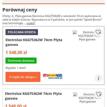
Porównaj ceny
Oferty: 4
, Płyta gazowa Electrolux KGG75362W o szerokości 74 cm wykonana ze
szkła w białym kolorze. Wyposażona w 5 palników, w tym palniki "Speed Burner"
oraz technologię ...
rozwiń
POLECANA OFERTA
Electrolux KGG75362W 74cm Płyta
gazowa
1 548,00 zł
Darmowa dostawa
Wysyłka: 1 dzień
Przejdź do sklepu >
Electrolux KGG75362W 74cm Płyta
gazowa
1 548,00 zł