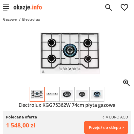
0
Gazowe
Electrolux
Electrolux KGG75362W 74cm płyta gazowa
Polecana oferta
RTV EURO AGD
1 548,00 zł
Przejdź do sklepu >