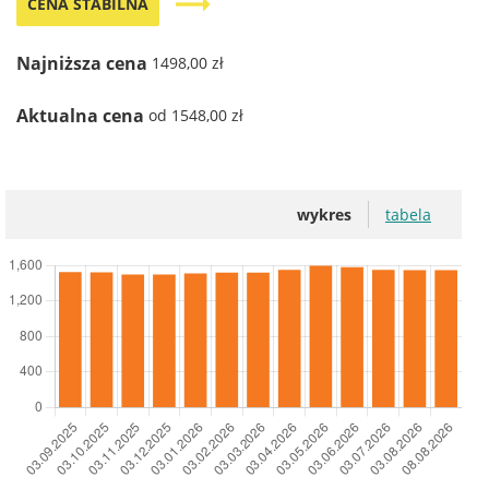
trending_flat
CENA STABILNA
Najniższa cena
1498,00 zł
Aktualna cena
od 1548,00 zł
wykres
tabela