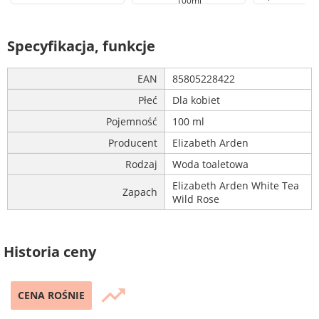
100ml
Specyfikacja, funkcje
EAN
85805228422
Płeć
Dla kobiet
Pojemność
100 ml
Producent
Elizabeth Arden
Rodzaj
Woda toaletowa
Elizabeth Arden White Tea
Zapach
Wild Rose
Historia ceny
trending_up
CENA ROŚNIE