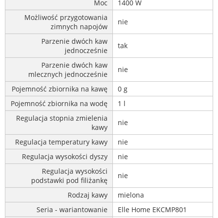
Moc
1400 W
Możliwość przygotowania
nie
zimnych napojów
Parzenie dwóch kaw
tak
jednocześnie
Parzenie dwóch kaw
nie
mlecznych jednocześnie
Pojemność zbiornika na kawę
0 g
Pojemność zbiornika na wodę
1 l
Regulacja stopnia zmielenia
nie
kawy
Regulacja temperatury kawy
nie
Regulacja wysokości dyszy
nie
Regulacja wysokości
nie
podstawki pod filiżankę
Rodzaj kawy
mielona
Seria - wariantowanie
Elle Home EKCMP801