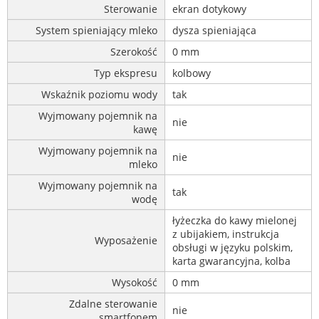
Sterowanie
ekran dotykowy
System spieniający mleko
dysza spieniająca
Szerokość
0 mm
Typ ekspresu
kolbowy
Wskaźnik poziomu wody
tak
Wyjmowany pojemnik na
nie
kawę
Wyjmowany pojemnik na
nie
mleko
Wyjmowany pojemnik na
tak
wodę
łyżeczka do kawy mielonej
z ubijakiem, instrukcja
Wyposażenie
obsługi w języku polskim,
karta gwarancyjna, kolba
Wysokość
0 mm
Zdalne sterowanie
nie
smartfonem