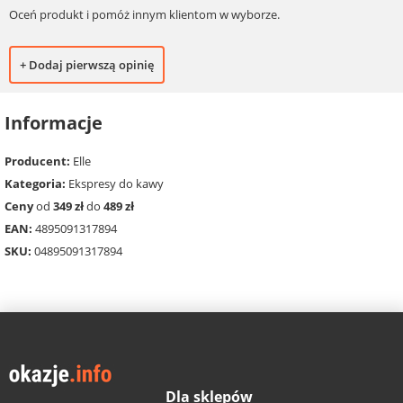
Oceń produkt i pomóż innym klientom w wyborze.
+ Dodaj pierwszą opinię
Informacje
Producent:
Elle
Kategoria:
Ekspresy do kawy
Ceny
od
349 zł
do
489 zł
EAN:
4895091317894
SKU:
04895091317894
Dla sklepów