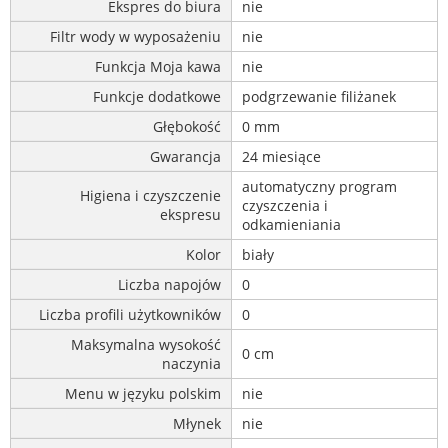
Ekspres do biura
nie
Filtr wody w wyposażeniu
nie
Funkcja Moja kawa
nie
Funkcje dodatkowe
podgrzewanie filiżanek
Głębokość
0 mm
Gwarancja
24 miesiące
automatyczny program
Higiena i czyszczenie
czyszczenia i
ekspresu
odkamieniania
Kolor
biały
Liczba napojów
0
Liczba profili użytkowników
0
Maksymalna wysokość
0 cm
naczynia
Menu w języku polskim
nie
Młynek
nie