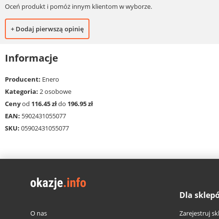
Oceń produkt i pomóż innym klientom w wyborze.
+ Dodaj pierwszą opinię
Informacje
Producent:
Enero
Kategoria:
2 osobowe
Ceny
od
116.45 zł
do
196.95 zł
EAN:
5902431055077
SKU:
05902431055077
Dla sklep
O nas
Zarejestruj sk