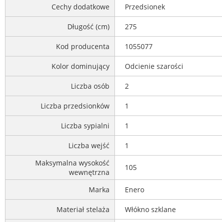
Cechy dodatkowe
Przedsionek
Długość (cm)
275
Kod producenta
1055077
Kolor dominujący
Odcienie szarości
Liczba osób
2
Liczba przedsionków
1
Liczba sypialni
1
Liczba wejść
1
Maksymalna wysokość
105
wewnętrzna
Marka
Enero
Materiał stelaża
Włókno szklane