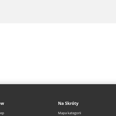
ów
Na Skróty
lep
Mapa kategorii