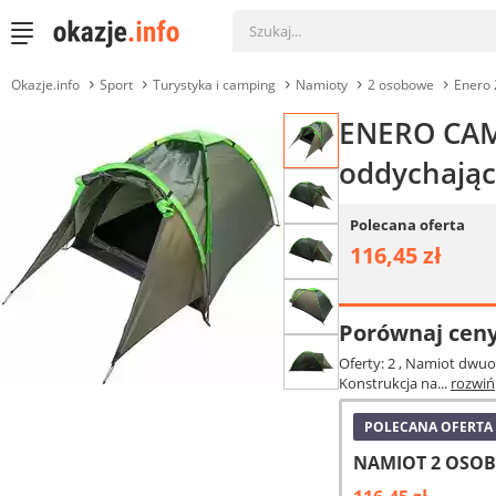
Okazje.info
Sport
Turystyka i camping
Namioty
2 osobowe
Enero 
ENERO CAMP
oddychając
Polecana oferta
116,45 zł
Porównaj cen
Oferty: 2
, Namiot dwuo
Konstrukcja na...
rozwiń
POLECANA OFERTA
NAMIOT 2 OSOB