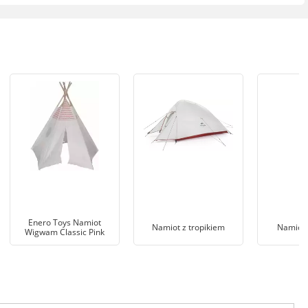
Enero Toys Namiot
Namiot z tropikiem
Namiot
Wigwam Classic Pink