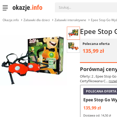
Okazje.info
Zabawki dla dzieci
Zabawki interaktywne
Epee Stop Go Wyś
Epee Stop 
Polecana oferta
135,99 zł
Porównaj cen
Oferty: 2
, Epee Stop Go
Certyfikowana C...
rozw
POLECANA OFERTA
Epee Stop Go W
135,99 zł
Dostawa od: 14,50 zł