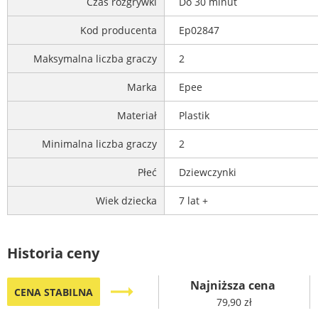
Czas rozgrywki
Do 30 minut
Kod producenta
Ep02847
Maksymalna liczba graczy
2
Marka
Epee
Materiał
Plastik
Minimalna liczba graczy
2
Płeć
Dziewczynki
Wiek dziecka
7 lat +
Historia ceny
Najniższa cena
trending_flat
CENA STABILNA
79,90 zł