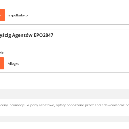
>
akpolbaby.pl
Wyścig Agentów EPO2847
pie
>
Allegro
, ceny, promocje, kupony rabatowe, opłaty ponoszone przez sprzedawców oraz 