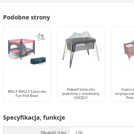
Podobne strony
Kidwell Łóżeczko
Espiro 
MILLY MALLY Łóżeczko
podróżne z moskitierą
turystyczn
Fun Pink Bear
SOOZLY
Pink
Specyfikacja, funkcje
Długość (cm)
126