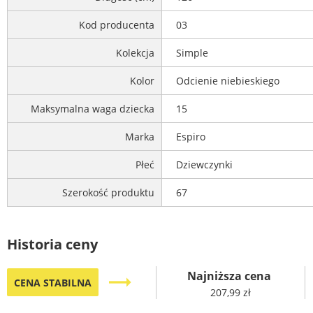
Kod producenta
03
Kolekcja
Simple
Kolor
Odcienie niebieskiego
Maksymalna waga dziecka
15
Marka
Espiro
Płeć
Dziewczynki
Szerokość produktu
67
Historia ceny
Najniższa cena
trending_flat
CENA STABILNA
207,99 zł