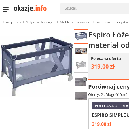
Okazje.info
Artykuły dziecięce
Meble niemowlęce
Łóżeczka
Turysty
Espiro Łóże
materiał o
Polecana oferta
319,00 zł
Porównaj cen
Oferty: 2
, Długość (cm):
POLECANA OFERTA
ESPIRO SIMPLE
319,00 zł