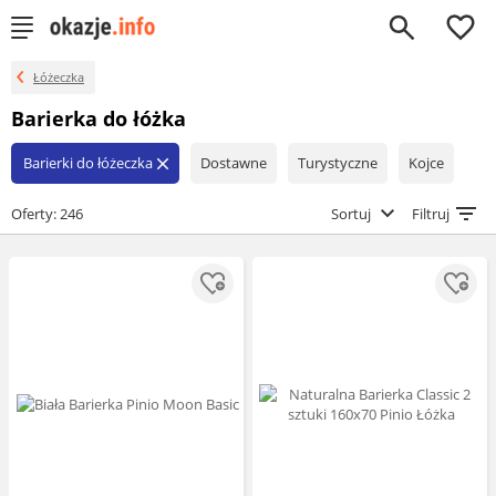
0
Łóżeczka
Barierka do łóżka
Barierki do łóżeczka
Dostawne
Turystyczne
Kojce
close
Oferty: 246
Sortuj
Filtruj