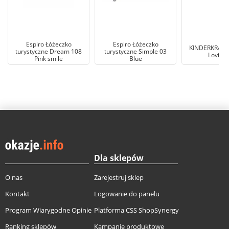
Espiro Łóżeczko
Espiro Łóżeczko
KINDERKRAFT
turystyczne Dream 108
turystyczne Simple 03
Lovi Sz
Pink smile
Blue
Dla sklepów
O nas
Zarejestruj sklep
Kontakt
Logowanie do panelu
Program Wiarygodne Opinie
Platforma CSS ShopSynergy
Ranking sklepów
Kampanie produktowe