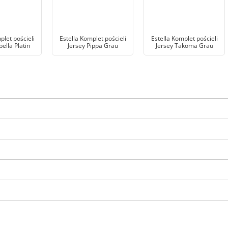
plet pościeli
Estella Komplet pościeli
Estella Komplet pościeli
bella Platin
Jersey Pippa Grau
Jersey Takoma Grau