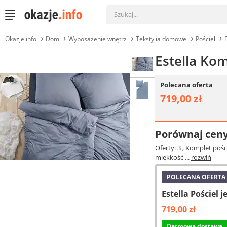
Okazje.info
Dom
Wyposażenie wnętrz
Tekstylia domowe
Pościel
Estella Ko
Polecana oferta
719,00 zł
Porównaj cen
Oferty: 3
, Komplet pośc
miękkość ...
rozwiń
POLECANA OFERTA
Estella Pościel 
719,00 zł
Darmowa dostawa