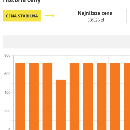
Najniższa cena
trending_flat
CENA STABILNA
539,25 zł