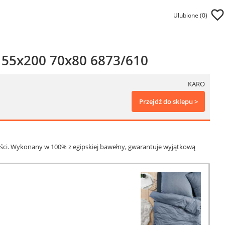
Ulubione (
0
)
 155x200 70x80 6873/610
KARO
Przejdź do sklepu >
łości. Wykonany w 100% z egipskiej bawełny, gwarantuje wyjątkową