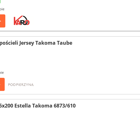
pie
>
 pościeli Jersey Takoma Taube
pie
>
55x200 Estella Takoma 6873/610