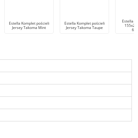
Estella P
Estella Komplet pościeli
Estella Komplet pościeli
155x200
Jersey Takoma Mint
Jersey Takoma Taupe
617