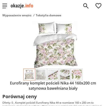
0
Wyposażenie wnętrz
Tekstylia domowe
Eurofirany komplet pościeli Nika 44 160x200 cm
satynowa bawełniana biały
Porównaj ceny
Oferty: 0
, Komplet pościeli Eurofirany Nika 44 w rozmiarze 160 x 200 cm to