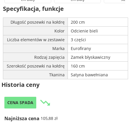
Specyfikacja, funkcje
Długość poszewki na kołdrę
200 cm
Kolor
Odcienie bieli
Liczba elementów w zestawie
3 części
Marka
Eurofirany
Rodzaj zapięcia
Zamek błyskawiczny
Szerokość poszewki na kołdrę
160 cm
Tkanina
Satyna bawełniana
Historia ceny
trending_down
CENA SPADA
Najniższa cena
105,88 zł