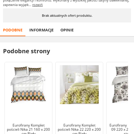
połączenie elegancji i komfortu. Wykonany z wysokiej jakości satyny bawełnianej,
zapewnia wyjątk...
rozwiń
Brak aktualnych ofert produktu.
PODOBNE
INFORMACJE
OPINIE
Podobne strony
Eurofirany Komplet
Eurofirany Komplet
Eurofirany Poś
pościeli Nika 21 160 x 200
pościeli Nika 22 220 x 200
09 220 x 200 
cm Biały
cm Biały
stalo