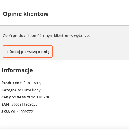
Opinie klientów
Oceń produkt i pomóż innym klientom w wyborze.
+ Dodaj pierwszą opinię
Informacje
Producent:
Eurofirany
Kategoria:
EuroFirany
Ceny
od
94.99 zł
do
130.2 zł
EAN:
5900811863625
SKU:
OI_415597721