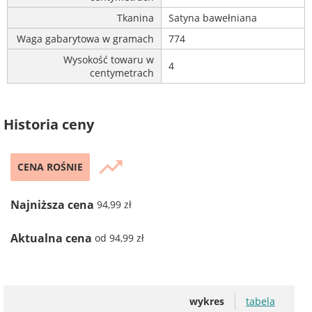
Tkanina
Satyna bawełniana
Waga gabarytowa w gramach
774
Wysokość towaru w
4
centymetrach
Historia ceny
trending_up
CENA ROŚNIE
Najniższa cena
94,99 zł
Aktualna cena
od 94,99 zł
wykres
tabela