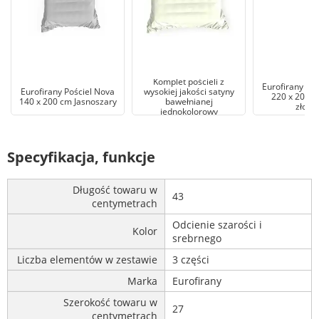
EUROFIRANY NOVA
Komplet pościeli z
Eurofirany Poś
Eurofirany Pościel Nova
wysokiej jakości satyny
220 x 200 c
140 x 200 cm Jasnoszary
bawełnianej
złocis
jednokolorowy
140x200cm kremowy
Specyfikacja, funkcje
Długość towaru w
43
centymetrach
Odcienie szarości i
Kolor
srebrnego
Liczba elementów w zestawie
3 części
Marka
Eurofirany
Szerokość towaru w
27
centymetrach