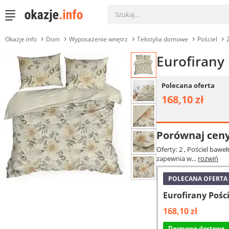
Okazje.info
Dom
Wyposażenie wnętrz
Tekstylia domowe
Pościel
Eurofirany
Polecana oferta
168,10 zł
Porównaj cen
Oferty: 2
, Pościel bawe
zapewnia w...
rozwiń
POLECANA OFERTA
Eurofirany Pośc
168,10 zł
Darmowa dostawa