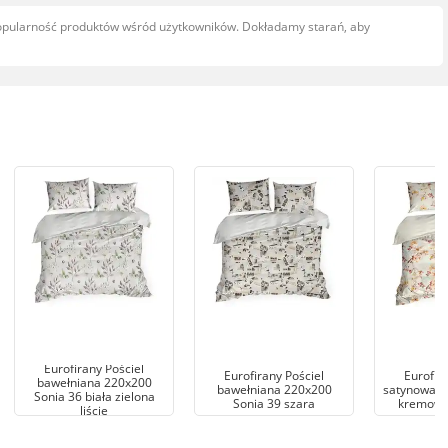
popularność produktów wśród użytkowników. Dokładamy starań, aby
Eurofirany Pościel
Eurofirany Pościel
Eurofir
bawełniana 220x200
bawełniana 220x200
satynowa 2
Sonia 36 biała zielona
Sonia 39 szara
kremowa 
liście