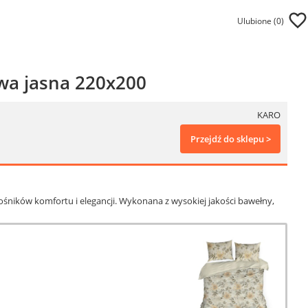
Ulubione (
0
)
wa jasna 220x200
KARO
Przejdź do sklepu >
śników komfortu i elegancji. Wykonana z wysokiej jakości bawełny,