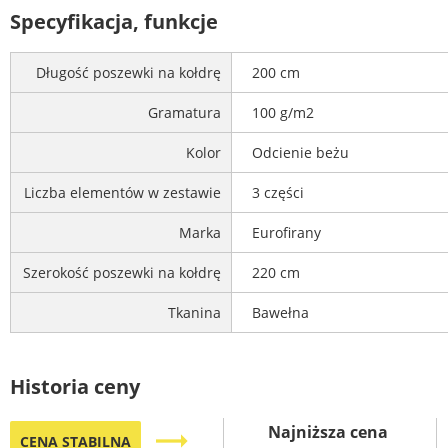
Specyfikacja, funkcje
Długość poszewki na kołdrę
200 cm
Gramatura
100 g/m2
Kolor
Odcienie beżu
Liczba elementów w zestawie
3 części
Marka
Eurofirany
Szerokość poszewki na kołdrę
220 cm
Tkanina
Bawełna
Historia ceny
Najniższa cena
trending_flat
CENA STABILNA