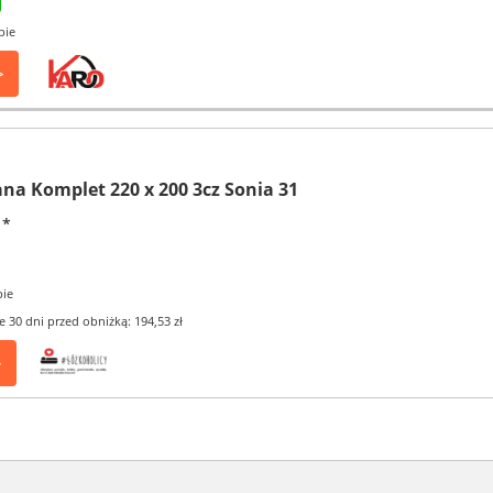
pie
>
ana Komplet 220 x 200 3cz Sonia 31
*
pie
e 30 dni przed obniżką: 194,53 zł
>