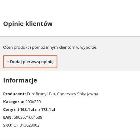
Opinie klientów
Oceń produkt i pomóż innym klientom w wyborze.
+ Dodaj pierwszą opinię
Informacje
Producent:
Eurofirany" B.b. Choczyscy Spka Jawna
Kategoria:
200x220
Ceny
od
168.1 zł
do
173.1 zł
EAN:
5903571604538
SKU:
OI_313628002