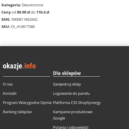
Kategoria:
Dwustronne
Ceny
od
89.99 zł
do
110.4 zł
EAN:
5900811862642
SKU:
OI_410817386
Dla sklepów
O nas
Zarejestruj sklep
Kontakt
Logowanie do panelu
Program Wiarygodne Opinie
Platforma CSS ShopSynergy
Ranking sklepów
Kampanie produktowe
Google
Pytania i odpowiedzi