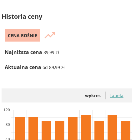
Historia ceny
trending_up
CENA ROŚNIE
Najniższa cena
89,99 zł
Aktualna cena
od 89,99 zł
wykres
tabela