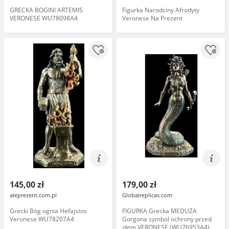
GRECKA BOGINI ARTEMIS
Figurka Narodziny Afrodyty
VERONESE WU78098A4
Veronese Na Prezent
145,00 zł
179,00 zł
aleprezent.com.pl
Globalreplicas.com
Grecki Bóg ognia Hefajstos
FIGURKA Grecka MEDUZA
Veronese WU78207A4
Gorgona symbol ochrony przed
złem VERONESE (WU76953A4)