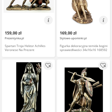
159,00 zł
169,00 zł
Prezentynka.pl
Stylowe-upominki.pl
Spartan Troja Hektor Achilles
Figurka dekoracyjna temida bogini
Veronese Na Prezent
sprawiedliwości 34x16x16 168592