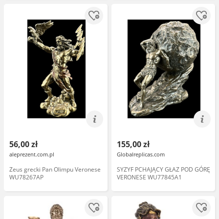
56,00 zł
155,00 zł
aleprezent.com.pl
Globalreplicas.com
Zeus grecki Pan Olimpu Veronese
SYZYF PCHAJĄCY GŁAZ POD GÓRĘ
WU78267AP
VERONESE WU77845A1