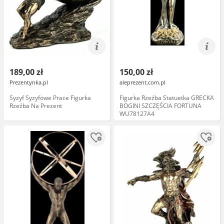
189,00 zł
150,00 zł
Prezentynka.pl
aleprezent.com.pl
Syzyf Syzyfowe Prace Figurka
Figurka Rzeźba Statuetka GRECKA
Rzeźba Na Prezent
BOGINI SZCZĘŚCIA FORTUNA
WU78127A4