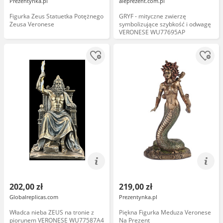
Prezentynka.pl
aleprezent.com.pl
Figurka Zeus Statuetka Potężnego
GRYF - mityczne zwierzę
Zeusa Veronese
symbolizujące szybkość i odwagę
VERONESE WU77695AP
202,00 zł
219,00 zł
Globalreplicas.com
Prezentynka.pl
Władca nieba ZEUS na tronie z
Piękna Figurka Meduza Veronese
piorunem VERONESE WU77587A4
Na Prezent