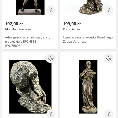
192,00 zł
199,00 zł
Globalreplicas.com
Prezentynka.pl
Atlas grecki tytan niosący sfery
Figurka Zeus Statuetka Potężnego
niebieskie VERONESE
Zeusa Veronese
(WU76696A4)