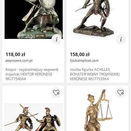
118,00 zł
158,00 zł
aleprezent.com.pl
Globalreplicas.com
Książe - najdzielniejszy wojownik
rzeźba figurka ACHILLES
trojański HEKTOR VERONESE
BOHATER WOJNY TROJAŃSKIEJ
WU77540A4
VERONESE WU77539A4