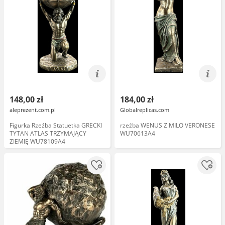
148,00 zł
184,00 zł
aleprezent.com.pl
Globalreplicas.com
Figurka Rzeźba Statuetka GRECKI
rzeźba WENUS Z MILO VERONESE
TYTAN ATLAS TRZYMAJĄCY
WU70613A4
ZIEMIĘ WU78109A4