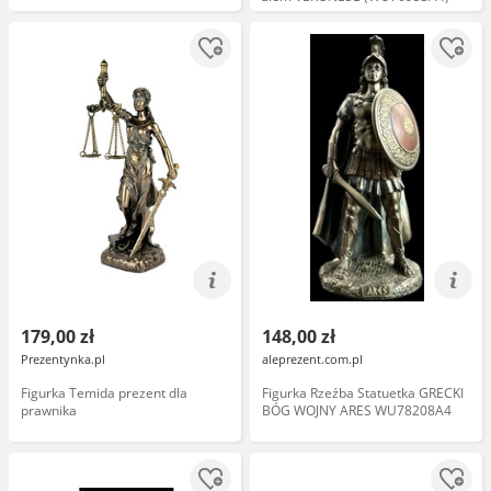
179,00 zł
148,00 zł
Prezentynka.pl
aleprezent.com.pl
Figurka Temida prezent dla
Figurka Rzeźba Statuetka GRECKI
prawnika
BÓG WOJNY ARES WU78208A4