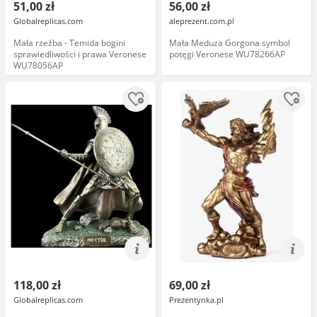
51,00 zł
56,00 zł
Globalreplicas.com
aleprezent.com.pl
Mała rzeźba - Temida bogini
Mała Meduza Gorgona symbol
sprawiedliwości i prawa Veronese
potęgi Veronese WU78266AP
WU78056AP
118,00 zł
69,00 zł
Globalreplicas.com
Prezentynka.pl