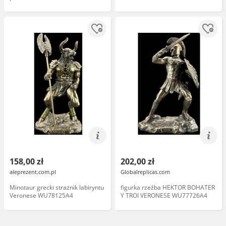
158,00 zł
202,00 zł
aleprezent.com.pl
Globalreplicas.com
Minotaur grecki strażnik labiryntu
figurka rzeźba HEKTOR BOHATER
Veronese WU78125A4
Y TROI VERONESE WU77726A4