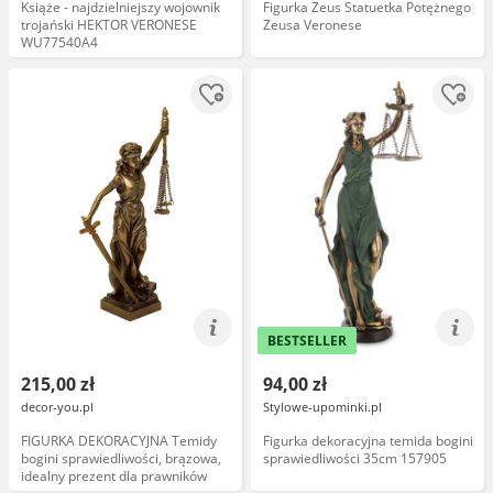
Książe - najdzielniejszy wojownik
Figurka Zeus Statuetka Potężnego
trojański HEKTOR VERONESE
Zeusa Veronese
WU77540A4
BESTSELLER
215,00 zł
94,00 zł
decor-you.pl
Stylowe-upominki.pl
FIGURKA DEKORACYJNA Temidy
Figurka dekoracyjna temida bogini
bogini sprawiedliwości, brązowa,
sprawiedliwości 35cm 157905
idealny prezent dla prawników