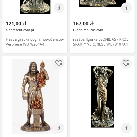
121,00 zł
167,00 zł
aleprezent.com.pl
Globalreplicas.com
Hestia grecka bogini nowożeńców
rzeźba figurka LEONIDAS - KRÓL
Veronese WU78204A4
SPARTY VERONESE WU78107A4