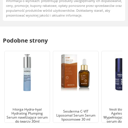
Informacja o wynikach: prezentując produkty uwzględniamy ich dopasowanie,
ceny, promocje, kupony rabatowe, opłaty ponoszone przez sprzedawców oraz
popularność produktów wśród użytkowników. Dokładamy starań, aby
prezentować wysokiej jakości i aktualne informacje.
Podobne strony
Filorga Hydra-hyal
Veoli Botan
Sesderma C-VIT
Hydrating Plumping
Ageless E
Liposomal Serum Serum
Serum nawilżające serum
Wypełniająco-u
liposomowe 30 ml
do twarzy 30ml
serum do twa