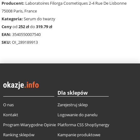
Producent:
Laboratoires Filorga Cosmetiques 2-4 Rue De Lisbonne
75008 Paris, France
Kategoria:
Serum do twarzy
Ceny
od
252 zł
do
319.79 zł
EAN:
3540550007540
SKU:
OI_289189913
Dla sklepów
O nas
Zarejestruj sklep
Kontakt
Logowanie do panelu
Program Wiarygodne Opinie
Platforma CSS ShopSynergy
Ranking sklepów
Kampanie produktowe