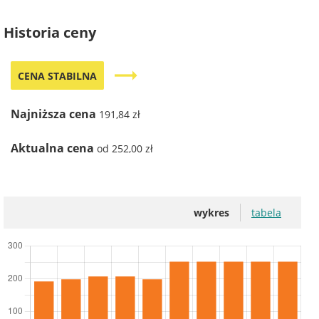
Historia ceny
trending_flat
CENA STABILNA
Najniższa cena
191,84 zł
Aktualna cena
od 252,00 zł
wykres
tabela