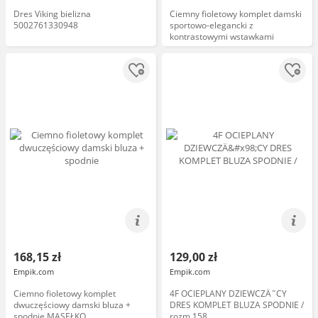
Dres Viking bielizna
Ciemny fioletowy komplet damski
5002761330948
sportowo-elegancki z
kontrastowymi wstawkami
168,15 zł
129,00 zł
Empik.com
Empik.com
Ciemno fioletowy komplet
4F OCIEPLANY DZIEWCZÄ˜CY
dwuczęściowy damski bluza +
DRES KOMPLET BLUZA SPODNIE /
spodnie MASEŁKO
rozm 158