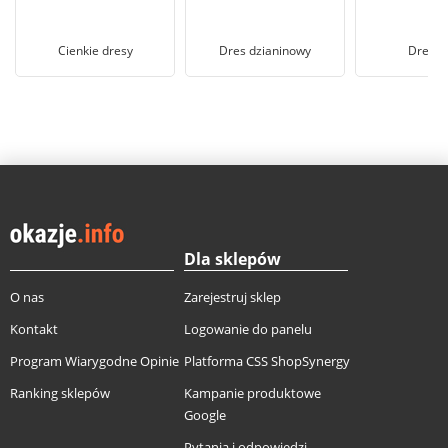
Cienkie dresy
Dres dzianinowy
Dres e
Dla sklepów
O nas
Zarejestruj sklep
Kontakt
Logowanie do panelu
Program Wiarygodne Opinie
Platforma CSS ShopSynergy
Ranking sklepów
Kampanie produktowe
Google
Pytania i odpowiedzi