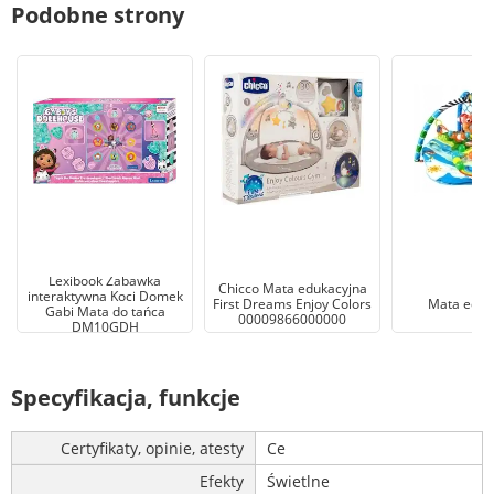
Podobne strony
Lexibook Zabawka
Chicco Mata edukacyjna
interaktywna Koci Domek
First Dreams Enjoy Colors
Mata eduk
Gabi Mata do tańca
00009866000000
DM10GDH
Specyfikacja, funkcje
Certyfikaty, opinie, atesty
Ce
Efekty
Świetlne