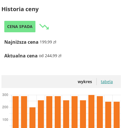
Historia ceny
trending_down
CENA SPADA
Najniższa cena
199,99 zł
Aktualna cena
od 244,99 zł
wykres
tabela