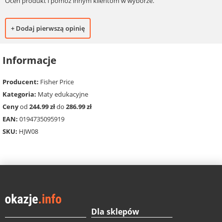
Oceń produkt i pomóż innym klientom w wyborze.
+ Dodaj pierwszą opinię
Informacje
Producent:
Fisher Price
Kategoria:
Maty edukacyjne
Ceny
od
244.99 zł
do
286.99 zł
EAN:
0194735095919
SKU:
HJW08
Dla sklepów