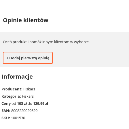
Opinie klientów
Oceń produkt i pomóż innym klientom w wyborze.
+ Dodaj pierwszą opinię
Informacje
Producent:
Fiskars
Kategoria:
Fiskars
Ceny
od
103 zł
do
129.99 zł
EAN:
8008220029629
SKU:
1001530