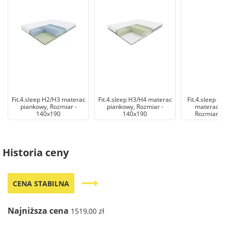
Fit.4.sleep H2/H3 materac
Fit.4.sleep H3/H4 materac
Fit.4.sleep Co
piankowy, Rozmiar -
piankowy, Rozmiar -
materac pi
140x190
140x190
Rozmiar - 
Historia ceny
trending_flat
CENA STABILNA
Najniższa cena
1519,00 zł